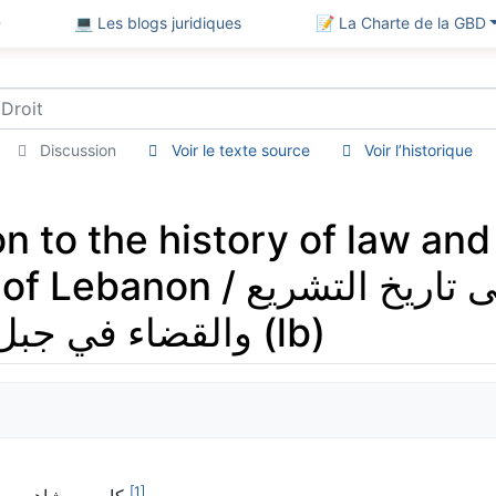
D
💻 Les blogs juridiques
📝 La Charte de la GBD
Discussion
Voir le texte source
Voir l’historique
on to the history of law and 
مدخل موجز إلى تاريخ التشر
والقضاء في جبل لبنــــــــان التاريخي (lb)
[
1
]
كابــــي شاهيــن، دكتور في القانون، قاضٍ عدليّ وأستاذ جامعيّ