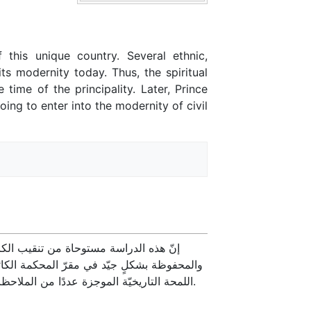
this unique country. Several ethnic,
its modernity today. Thus, the spiritual
time of the principality. Later, Prince
oing to enter into the modernity of civil
إنّ هذه الدراسة مستوحاة من تنقيب الكا،
والمحفوظة بشكلٍ جيّد في مقرّ المحكمة الك
اللمحة التاريخيّة الموجزة عددًا من الملاحظات، استقاها من السجلاّت المذكورة اعلاه، تبيّن للقارئ فكرةً عن أحوال القضاء والتشريع مطلع القرن العشرين.