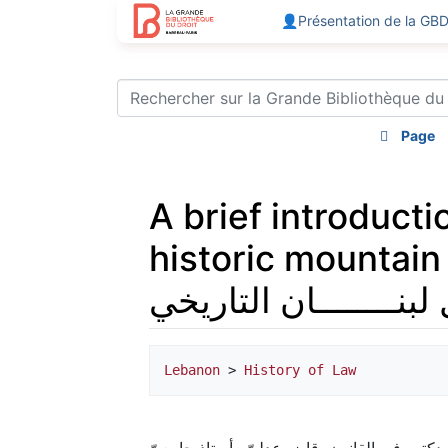
👤Présentation de la GB
Page
A brief introducti
historic mountain of Lebanon / يع
Aller à :
navigation
,
rechercher
Lebanon
 > 
History of Law