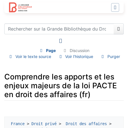
Page
Discussion
Voir le texte source
Voir l’historique
Purger
Comprendre les apports et les
enjeux majeurs de la loi PACTE
en droit des affaires (fr)
Aller à :
navigation
,
rechercher
France
 > 
Droit privé
 > 
 Droit des affaires
 > 