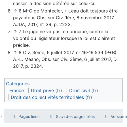
casser la décision déférée sur celui-ci.
↑
6 M-C de Montecler, « L’eau doit toujours être
payante », Obs. sur Civ. 1ère, 8 novembre 2017,
AJDA, 2017, n° 39, p. 2223.
↑
7 Le juge ne va pas, en principe, contre la
volonté du législateur lorsque la loi est claire et
précise.
↑
8 Civ. 3ème, 6 juillet 2017, n° 16-19.539 (P+B),
A.-L. Méano, Obs. sur Civ. 3ème, 6 juillet 2017, D.
2017, p. 2324.
Catégories
:
France
Droit privé (fr)
Droit civil (fr)
Droit des collectivités territoriales (fr)
Pages liées
Suivi des pages liées
Version 