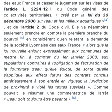
des eaux France et casser le jugement sur les visas de
l’article L. 2224-12-1
du Code général des
collectivités territoriales, «
créé par la
loi du 30
[
4
]
décembre 2006
sur l’eau et les milieux aquatiques
»
, et de
l’article 2
du Code civil. Elle va néanmoins
seulement prendre en compte la première branche du
[
5
]
pourvoi
en considérant qu’en rejetant la demande
de la société Lyonnaise des eaux France, «
alors que la
loi nouvelle enjoint expressément aux communes de
mettre fin, à compter du 1er janvier 2008, aux
stipulations contraires à l’obligation de facturation de
la fourniture d’eau qu’elle édicte, de sorte qu’elle
s’applique aux effets futurs des contrats conclus
antérieurement à son entrée en vigueur, la juridiction
de proximité a violé les textes susvisés
». Comme
pouvait le résumer une commentatrice de l’arrêt
[
6
]
«
L’eau doit toujours être payante
»
.