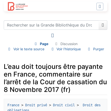
Page
Discussion
Voir le texte source
Voir l’historique
Purger
L’eau doit toujours être payante
en France, commentaire sur
l’arrêt de la Cour de cassation du
8 Novembre 2017 (fr)
Aller à :
navigation
,
rechercher
France
 > 
Droit privé
 > 
Droit civil
 > 
 Droit des 
obligations