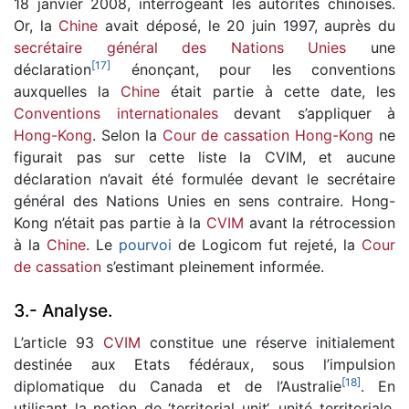
18 janvier 2008, interrogeant les autorités chinoises.
Or, la
Chine
avait déposé, le 20 juin 1997, auprès du
secrétaire général des Nations Unies
une
[
17
]
déclaration
énonçant, pour les conventions
auxquelles la
Chine
était partie à cette date, les
Conventions internationales
devant s’appliquer à
Hong-Kong
. Selon la
Cour de cassation
Hong-Kong
ne
figurait pas sur cette liste la CVIM, et aucune
déclaration n’avait été formulée devant le secrétaire
général des Nations Unies en sens contraire. Hong-
Kong n’était pas partie à la
CVIM
avant la rétrocession
à la
Chine
. Le
pourvoi
de Logicom fut rejeté, la
Cour
de cassation
s’estimant pleinement informée.
3.- Analyse.
L’article 93
CVIM
constitue une réserve initialement
destinée aux Etats fédéraux, sous l’impulsion
[
18
]
diplomatique du Canada et de l’Australie
. En
utilisant la notion de ‘territorial unit‘, unité territoriale,