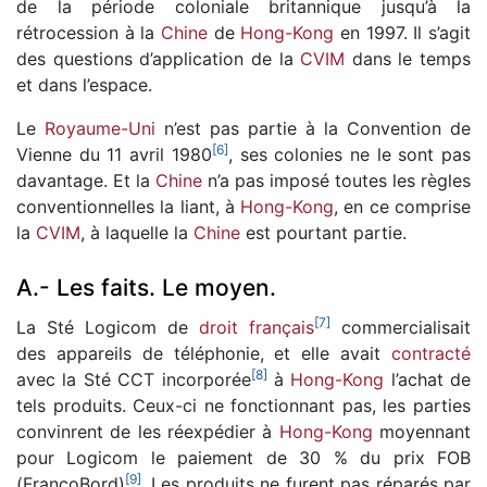
de la période coloniale britannique jusqu’à la
rétrocession à la
Chine
de
Hong-Kong
en 1997. Il s’agit
des questions d’application de la
CVIM
dans le temps
et dans l’espace.
Le
Royaume-Uni
n’est pas partie à la Convention de
[
6
]
Vienne du 11 avril 1980
, ses colonies ne le sont pas
davantage. Et la
Chine
n’a pas imposé toutes les règles
conventionnelles la liant, à
Hong-Kong
, en ce comprise
la
CVIM
, à laquelle la
Chine
est pourtant partie.
A.- Les faits. Le moyen.
[
7
]
La Sté Logicom de
droit français
commercialisait
des appareils de téléphonie, et elle avait
contracté
[
8
]
avec la Sté CCT incorporée
à
Hong-Kong
l’achat de
tels produits. Ceux-ci ne fonctionnant pas, les parties
convinrent de les réexpédier à
Hong-Kong
moyennant
pour Logicom le paiement de 30 % du prix FOB
[
9
]
(FrancoBord)
. Les produits ne furent pas réparés par