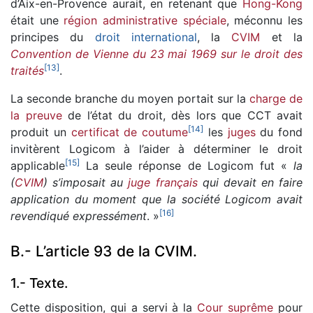
d’Aix-en-Provence aurait, en retenant que
Hong-Kong
était une
région administrative spéciale
, méconnu les
principes du
droit international
, la
CVIM
et la
Convention de Vienne du 23 mai 1969 sur le droit des
[
13
]
traités
.
La seconde branche du moyen portait sur la
charge de
la preuve
de l’état du droit, dès lors que CCT avait
[
14
]
produit un
certificat de coutume
les
juges
du fond
invitèrent Logicom à l’aider à déterminer le droit
[
15
]
applicable
La seule réponse de Logicom fut «
la
(
CVIM
) s’imposait au
juge français
qui devait en faire
application du moment que la société Logicom avait
[
16
]
revendiqué expressément
. »
B.- L’article 93 de la CVIM.
1.- Texte.
Cette disposition, qui a servi à la
Cour suprême
pour