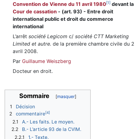
[
1
]
Convention de Vienne du 11 avril 1980
devant la
Cour de cassation
- (art. 93) - Entre droit
international public et droit du commerce
international
L’arrêt
société Legicom
c/
société CTT Marketing
Limited et autre.
de la première chambre civile du 2
avril 2008.
Par
Guillaume Weiszberg
Docteur en droit.
Sommaire
1
Décision
[
4
]
2
commentaire
2.1
A.- Les faits. Le moyen.
2.2
B.- L’article 93 de la CVIM.
2.2.1
1.- Texte.