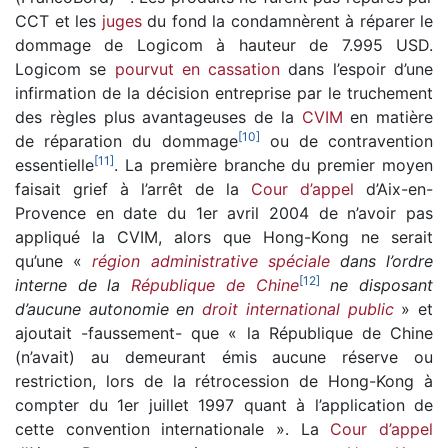
CCT et les
juges
du fond la condamnèrent à réparer le
dommage de Logicom à hauteur de 7.995 USD.
Logicom se
pourvut en cassation
dans l’espoir d’une
infirmation de la décision entreprise par le truchement
des règles plus avantageuses de la
CVIM
en matière
[
10
]
de réparation du dommage
ou de contravention
[
11
]
essentielle
. La première branche du premier moyen
faisait grief à l’arrêt de la
Cour d’appel
d’Aix-en-
Provence en date du 1er avril 2004 de n’avoir pas
appliqué la CVIM, alors que Hong-Kong ne serait
qu’une «
région administrative spéciale
dans l’ordre
[
12
]
interne de la
République de Chine
ne disposant
d’aucune autonomie en
droit international public
» et
ajoutait -faussement- que « la République de Chine
(n’avait) au demeurant émis aucune réserve ou
restriction, lors de la rétrocession de Hong-Kong à
compter du 1er juillet 1997 quant à l’application de
cette convention internationale ». La
Cour d’appel