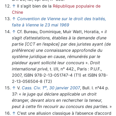
↑
Il s'agit bien de la
République populaire de
Chine
↑
Convention de Vienne sur le droit des traités,
faite à Vienne le 23 mai 1969
↑
Cf. Bureau, Dominique, Muir Watt, Horatia, «
il
s’agit d’attestations, établies à la demande d’une
partie [CCT en l’espèce] par des juristes ayant (de
préférence) une connaissance approfondie du
système juridique en cause, rémunérés par le
plaideur ayant sollicité leur concours
».
Droit
international privé
, t. I/II, n° 442., Paris : P.U.F.,
2007, ISBN 978-2-13-051747-4 (T1) et ISBN 978-
2-13-056504-8 (T2)
re
↑
V.
Cass. Civ. 1
, 30 janvier 2007
, Bull. I. n°44 p.
37: «
le juge qui déclare applicable un droit
étranger, devant alors en rechercher la teneur,
peut à cette fin recourir au concours des parties
. »
↑
C’est une allusion classique à l’absence d’accord