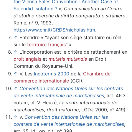
the Vienna Sales Convention : Another Case of
Splendid Isolation ?
»,
Communication au Centro
di studi e ricerche di diritto comparato e straniero
,
Rome, n° 9, 1993,
http://www.cnr.it/CRDS/nicholas.htm
.
↑
Entendre « "ayant son siège statutaire ou réel
sur le
territoire français
" ».
↑
L’incorporation est le critère de rattachement en
droit anglais
et
mutatis mutandis
en Droit
Commun du Royaume-Uni.
↑
V. Les
Incoterms 2000
de la
Chambre de
commerce internationale
(CCI).
↑
Convention des Nations Unies sur les contrats
de vente internationale de marchandises
, art. 46.3
notam, cf. V. Heuzé,
La vente internationale de
marchandises, droit uniforme
, LGDJ 2000, n° 419)
↑
v.
Convention des Nations Unies sur les
contrats de vente internationale de marchandises
,
art. 25, Id., op. cit., n° 398.