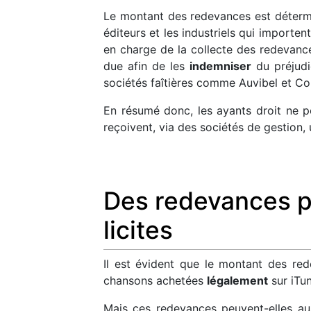
Le montant des redevances est détermin
éditeurs et les industriels qui importen
en charge de la collecte des redevances
due afin de les
indemniser
du préjudic
sociétés faîtières comme Auvibel et Co
En résumé donc, les ayants droit ne p
reçoivent, via des sociétés de gestion
Des redevances p
licites
Il est évident que le montant des re
chansons achetées
légalement
sur iTun
Mais ces redevances peuvent-elles au