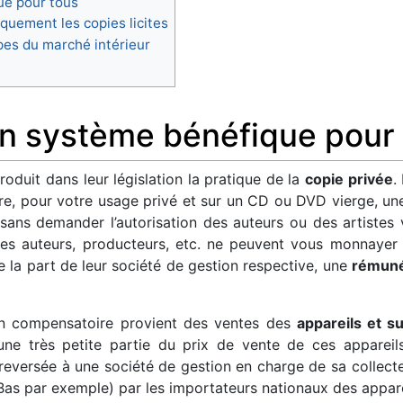
ue pour tous
uement les copies licites
ipes du marché intérieur
un système bénéfique pour
oduit dans leur législation la pratique de la
copie privée
.
e, pour votre usage privé et sur un CD ou DVD vierge, une
 sans demander l’autorisation des auteurs ou des artistes
les auteurs, producteurs, etc. ne peuvent vous monnayer l
 de la part de leur société de gestion respective, une
rémuné
on compensatoire provient des ventes des
appareils et s
, une très petite partie du prix de vente de ces apparei
 reversée à une société de gestion en charge de sa collect
Bas par exemple) par les importateurs nationaux des appar