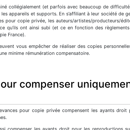
é collégialement (et parfois avec beaucoup de difficultés
t les appareils et supports. En s’affiliant à leur société d
 pour copie privée, les auteurs/artistes/producteurs/édite
e qu’ils ont ainsi subi (et ce en fonction des règlements
pie France).
euvent vous empêcher de réaliser des copies personnelle
, une minime rémunération compensatoire.
our compenser uniquement
devances pour copie privée compensent les ayants droit 
es.
ssi compenser les ayants droit pour les reproductions s