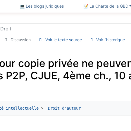
D
💻 Les blogs juridiques
📝 La Charte de la GBD
Discussion
Voir le texte source
Voir l’historique
our copie privée ne peuve
es P2P, CJUE, 4ème ch., 10 a
té intellectuelle
 > 
 Droit d'auteur