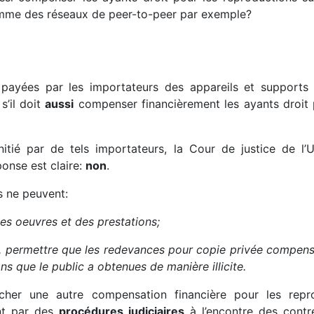
comme des réseaux de peer-to-peer par exemple?
payées par les importateurs des appareils et supports
s’il doit
aussi
compenser financièrement les ayants droit po
 initié par de tels importateurs, la Cour de justice de 
ponse est claire:
non
.
es ne peuvent:
 des oeuvres et des prestations;
, permettre que les redevances pour copie privée compens
s que le public a obtenues de manière illicite.
cher une autre compensation financière pour les repr
ant par des
procédures judiciaires
à l’encontre des contr