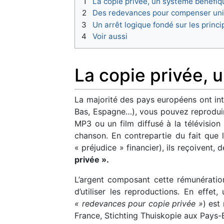
1
La copie privée, un système bénéfiq
2
Des redevances pour compenser uniq
3
Un arrêt logique fondé sur les princ
4
Voir aussi
La copie privée, 
La majorité des pays européens ont intr
Bas, Espagne…), vous pouvez reproduir
MP3 ou un film diffusé à la télévision
chanson. En contrepartie du fait que 
« préjudice » financier), ils reçoivent,
privée ».
L’argent composant cette rémunérati
d’utiliser les reproductions. En effet
« redevances pour copie privée »
) est
France, Stichting Thuiskopie aux Pays-