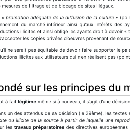
s mesures de filtrage et de blocage de sites illégaux.
e
« promotion adéquate de la diffusion de la culture »
(poin
onnement du marché intérieur ainsi qu’aux intérêts des ay
ions illicites et ainsi obligé les ayants droit à devoir « 
 d’accepter les copies privées d’oeuvres provenant de source
 qu’il ne serait pas équitable de devoir faire supporter le 
ctions illicites aux utilisateurs qui n’en réalisent pas (point
fondé sur les principes du 
ut à fait
légitime
même si à nouveau, il s’agit d’une décisio
dans un des attendus de sa décision (le 29ème), les texte
cite ou illicite de la source à partir de laquelle une repro
ur les
travaux préparatoires
des directives européennes (