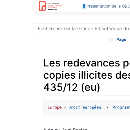
👤Présentation de la GB
Page
Les redevances p
copies illicites d
435/12 (eu)
Aller à :
navigation
,
rechercher
Europe
 > 
Droit européen
  > 
 Proprié
Auteur : Axel Beelen,