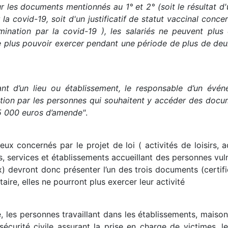
r les documents mentionnés au 1° et 2° (soit le résultat 
 covid-19, soit d'un justificatif de statut vaccinal concer
ination par la covid-19 ), les salariés ne peuvent plus e
ne plus pouvoir exercer pendant une période de plus de deu
tant d’un lieu ou établissement, le responsable d’un évé
ntion par les personnes qui souhaitent y accéder des doc
5 000 euros d’amende"
.
 lieux concernés par le projet de loi ( activités de loisirs,
s, services et établissements accueillant des personnes vul
 devront donc présenter l’un des trois documents (certif
aire, elles ne pourront plus exercer leur activité
 les personnes travaillant dans les établissements, maison
écurité civile assurant la prise en charge de victimes, les