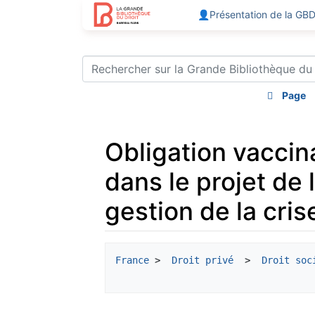
👤Présentation de la GB
Page
Obligation vaccina
dans le projet de l
gestion de la cris
Aller à :
navigation
,
rechercher
France
 > 
 Droit privé
  > 
 Droit soc