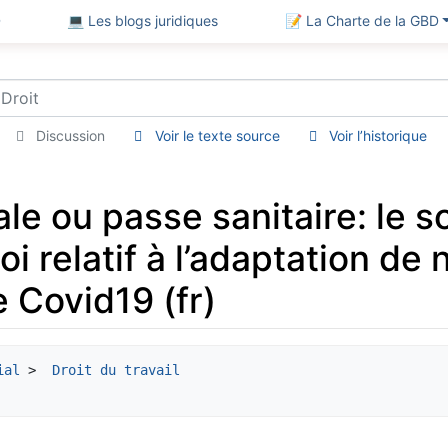
D
💻 Les blogs juridiques
📝 La Charte de la GBD
Discussion
Voir le texte source
Voir l’historique
le ou passe sanitaire: le s
oi relatif à l’adaptation de 
e Covid19 (fr)
ial
 > 
 Droit du travail