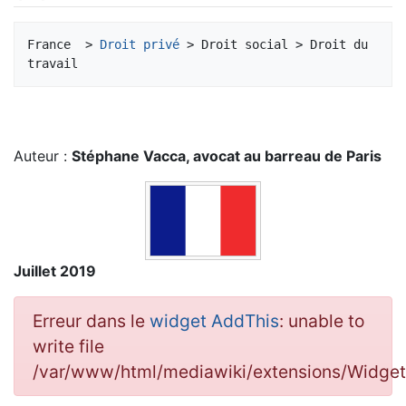
Aller à :
navigation
,
rechercher
France  > 
Droit privé
 > Droit social > Droit du 
Auteur :
Stéphane Vacca, avocat au barreau de Paris
Juillet 2019
Erreur dans le
widget AddThis
: unable to
write file
/var/www/html/mediawiki/extensions/Widg