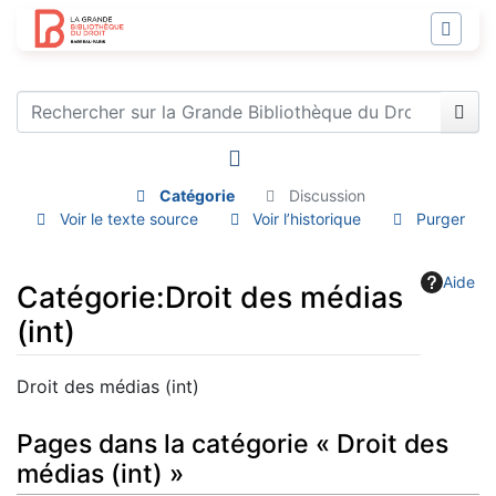
Catégorie
Discussion
Voir le texte source
Voir l’historique
Purger
Aide
Catégorie
:
Droit des médias
(int)
Aller à :
navigation
,
rechercher
Droit des médias (int)
Pages dans la catégorie « Droit des
médias (int) »