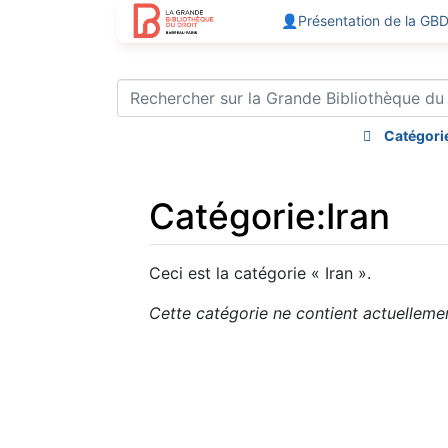
👤Présentation de la GB
Catégori
Catégorie
:
Iran
Aller à :
navigation
,
rechercher
Ceci est la catégorie « Iran ».
Cette catégorie ne contient actuellem