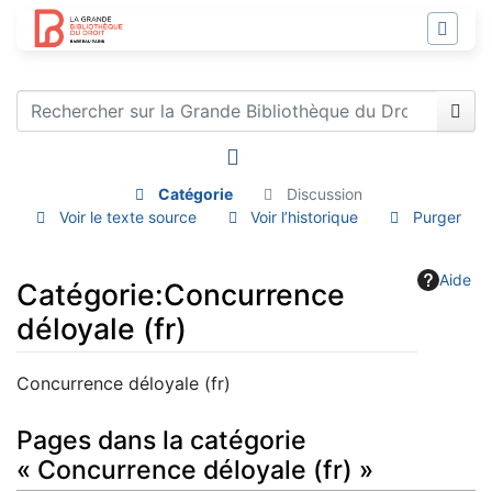
Catégorie
Discussion
Voir le texte source
Voir l’historique
Purger
Aide
Catégorie
:
Concurrence
déloyale (fr)
Aller à :
navigation
,
rechercher
Concurrence déloyale (fr)
Pages dans la catégorie
« Concurrence déloyale (fr) »