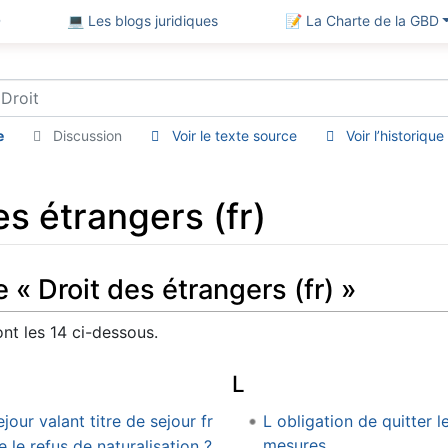
D
💻 Les blogs juridiques
📝 La Charte de la GBD
e
Discussion
Voir le texte source
Voir l’historique
es étrangers (fr)
 « Droit des étrangers (fr) »
nt les 14 ci-dessous.
L
ur valant titre de sejour fr
L obligation de quitter l
mesures
le refus de naturalisation ?