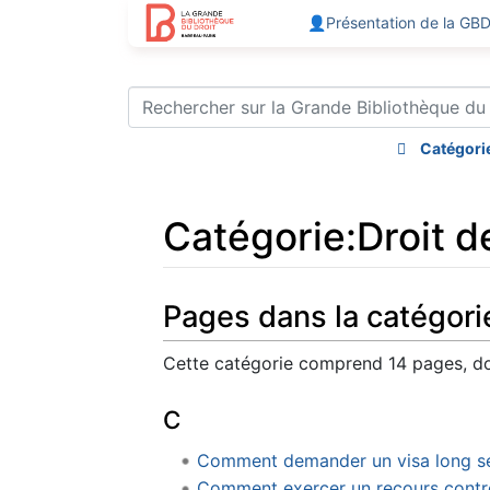
👤Présentation de la GB
Catégori
Catégorie
:
Droit d
Aller à :
navigation
,
rechercher
Pages dans la catégorie
Cette catégorie comprend 14 pages, do
C
Comment demander un visa long sejo
Comment exercer un recours contre 