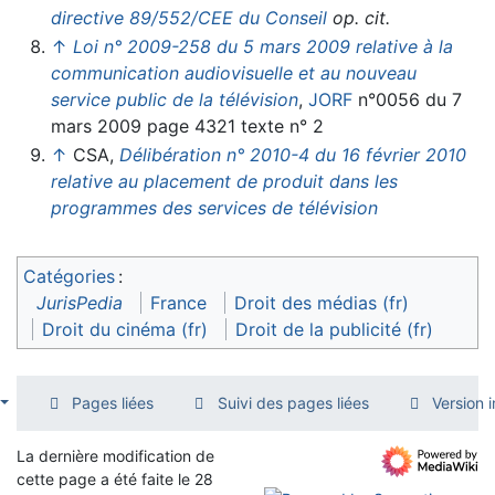
directive 89/552/CEE du Conseil
op. cit.
↑
Loi n° 2009-258 du 5 mars 2009 relative à la
communication audiovisuelle et au nouveau
service public de la télévision
,
JORF
n°0056 du 7
mars 2009 page 4321 texte n° 2
↑
CSA,
Délibération n° 2010-4 du 16 février 2010
relative au placement de produit dans les
programmes des services de télévision
Catégories
:
JurisPedia
France
Droit des médias (fr)
Droit du cinéma (fr)
Droit de la publicité (fr)
Pages liées
Suivi des pages liées
Version 
La dernière modification de
cette page a été faite le 28