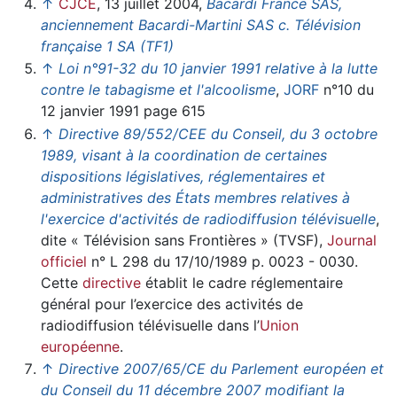
↑
CJCE
, 13 juillet 2004,
Bacardi France SAS,
anciennement Bacardi-Martini SAS c. Télévision
française 1 SA (TF1)
↑
Loi n°91-32 du 10 janvier 1991 relative à la lutte
contre le tabagisme et l'alcoolisme
,
JORF
n°10 du
12 janvier 1991 page 615
↑
Directive 89/552/CEE du Conseil, du 3 octobre
1989, visant à la coordination de certaines
dispositions législatives, réglementaires et
administratives des États membres relatives à
l'exercice d'activités de radiodiffusion télévisuelle
,
dite « Télévision sans Frontières » (TVSF),
Journal
officiel
n° L 298 du 17/10/1989 p. 0023 - 0030.
Cette
directive
établit le cadre réglementaire
général pour l’exercice des activités de
radiodiffusion télévisuelle dans l’
Union
européenne
.
↑
Directive 2007/65/CE du Parlement européen et
du Conseil du 11 décembre 2007 modifiant la