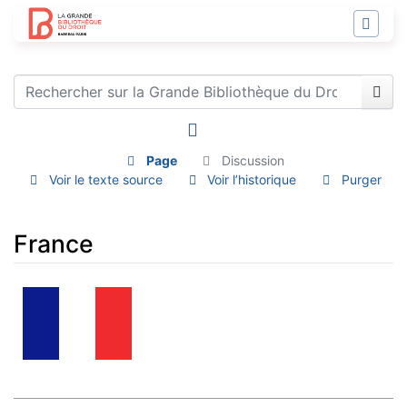
Page
Discussion
Voir le texte source
Voir l’historique
Purger
France
Aller à :
navigation
,
rechercher