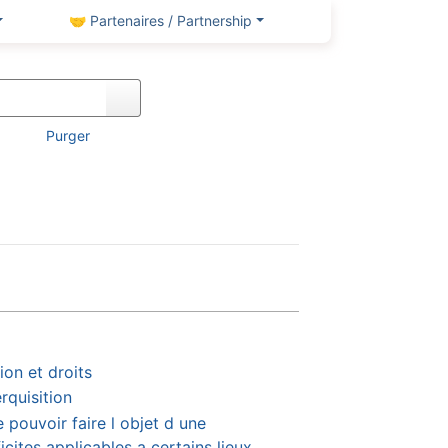
🤝 Partenaires / Partnership
Purger
ion et droits
rquisition
 pouvoir faire l objet d une
ficites applicables a certains lieux