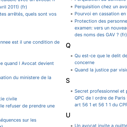
Perquisition chez un avo
ril 2011) (fr)
Pourvoi en cassation en 
tes arrêtés, quels sont vos
Protection des personne
examen: vers un nouveau
des noms des GAV ? (fr)
nnee est il une condition de
Q
Qu est-ce que le delit de 
concerne
le quand l Avocat devient
Quand la justice par visi
ation du ministere de la
S
Secret professionnel et 
QPC de l ordre de Paris 
ie civile
art 56 1 et 56 1 1 du CP
lle refuser de prendre une
U
séquences sur les
Un avocat invite a quitt
r)