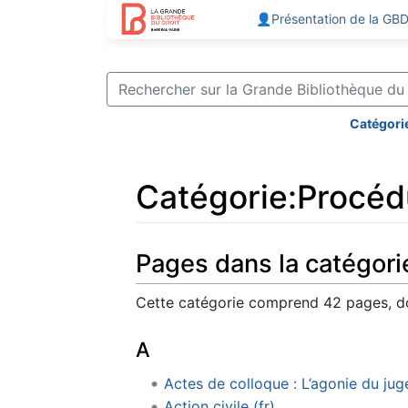
👤Présentation de la GB
Catégori
Catégorie
:
Procédu
Aller à :
navigation
,
rechercher
Pages dans la catégorie
Cette catégorie comprend 42 pages, do
A
Actes de colloque : L’agonie du juge
Action civile (fr)