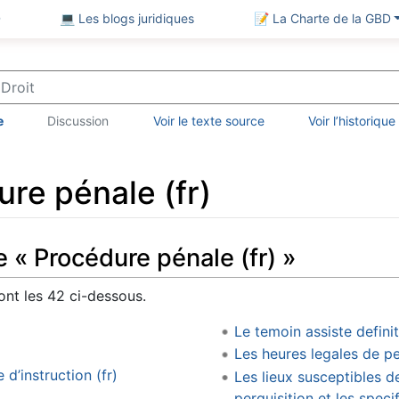
D
💻 Les blogs juridiques
📝 La Charte de la GBD
e
Discussion
Voir le texte source
Voir l’historique
re pénale (fr)
 « Procédure pénale (fr) »
nt les 42 ci-dessous.
Le temoin assiste definit
Les heures legales de pe
 d’instruction (fr)
Les lieux susceptibles de
perquisition et les speci