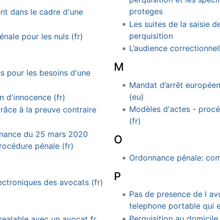
proteges
nt dans le cadre d'une
Les suites de la saisie d
perquisition
ale pour les nuls (fr)
L’audience correctionnell
M
s pour les besoins d'une
Mandat d’arrêt européen.
(eu)
n d'innocence (fr)
Modèles d'actes - procéd
râce à la preuve contraire
(fr)
nnance du 25 mars 2020
O
rocédure pénale (fr)
Ordonnance pénale: com
P
ctroniques des avocats (fr)
Pas de presence de l avo
telephone portable qui es
Perquisition au domicile
prealable avec un avocat fr