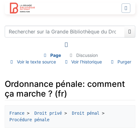
Page
Discussion
Voir le texte source
Voir l’historique
Purger
Ordonnance pénale: comment
ça marche ? (fr)
Aller à :
navigation
,
rechercher
France
 > 
 Droit privé
 > 
 Droit pénal
 > 
Procédure pénale