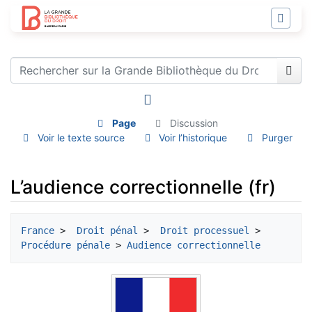
Page
Discussion
Voir le texte source
Voir l’historique
Purger
L’audience correctionnelle (fr)
Aller à :
navigation
,
rechercher
France
 > 
 Droit pénal
 > 
 Droit processuel
 > 
Procédure pénale
 > 
Audience correctionnelle