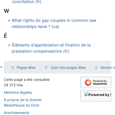
conciliation (fr)
W
What rights do gay couples in common law
relationships have ? (ca)
É
Éléments d'appréciation et fixation de la
prestation compensatoire (fr)
Pages liées
Suivi des pages liées
Version 
Cette page a été consultée
24 313 fois.
Mentions légales
À propos de la Grande
Bibliothèque du Droit
Avertissements