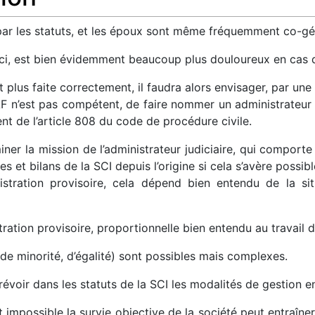
par les statuts, et les époux sont même fréquemment co-gé
ci, est bien évidemment beaucoup plus douloureux en cas d
t plus faite correctement, il faudra alors envisager, par une 
JAF n’est pas compétent, de faire nommer un administrateur 
ent de l’article 808 du code de procédure civile.
miner la mission de l’administrateur judiciaire, qui compor
s et bilans de la SCI depuis l’origine si cela s’avère possibl
istration provisoire, cela dépend bien entendu de la si
tration provisoire, proportionnelle bien entendu au travail 
de minorité, d’égalité) sont possibles mais complexes.
prévoir dans les statuts de la SCI les modalités de gestion 
mpossible la survie objective de la société peut entraîner l