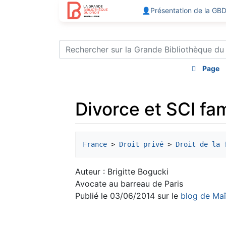
👤Présentation de la GB
Page
Divorce et SCI fami
Aller à :
navigation
,
rechercher
France
 > 
Droit privé
 > 
Droit de la 
Auteur : Brigitte Bogucki
Avocate au barreau de Paris
Publié le 03/06/2014 sur le
blog de Maî