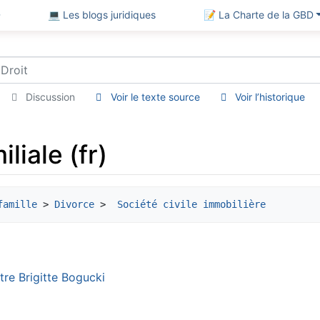
D
💻 Les blogs juridiques
📝 La Charte de la GBD
Discussion
Voir le texte source
Voir l’historique
liale (fr)
famille
 > 
Divorce
 > 
 Société civile immobilière
tre Brigitte Bogucki