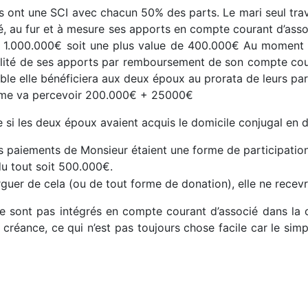
nt une SCI avec chacun 50% des parts. Le mari seul travaill
té, au fur et à mesure ses apports en compte courant d’asso
1.000.000€ soit une plus value de 400.000€ Au moment de 
talité de ses apports par remboursement de son compte co
euble elle bénéficiera aux deux époux au prorata de leurs pa
me va percevoir 200.000€ + 25000€
te si les deux époux avaient acquis le domicile conjugal en d
s paiements de Monsieur étaient une forme de participati
du tout soit 500.000€.
uer de cela (ou de tout forme de donation), elle ne recevrai
e sont pas intégrés en compte courant d’associé dans la co
 créance, ce qui n’est pas toujours chose facile car le simp