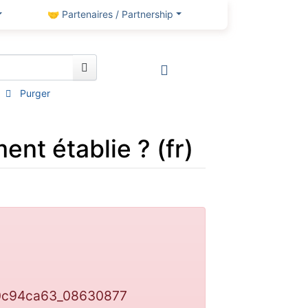
🤝 Partenaires / Partnership
Purger
nt établie ? (fr)
c0c94ca63_08630877