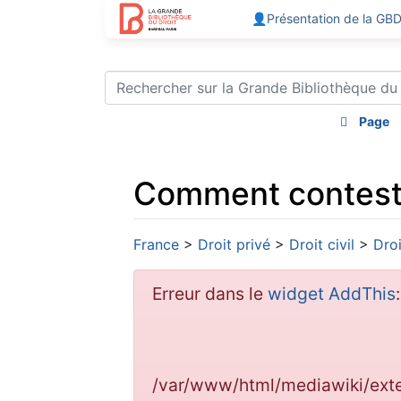
👤Présentation de la GB
Page
Comment contester
Aller à :
navigation
,
rechercher
France
>
Droit privé
>
Droit civil
>
Droi
Erreur dans le
widget AddThis
/var/www/html/mediawiki/ex