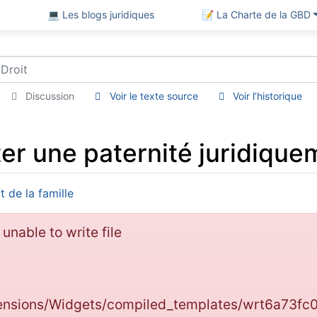
D
💻 Les blogs juridiques
📝 La Charte de la GBD
Discussion
Voir le texte source
Voir l’historique
 une paternité juridiqueme
t de la famille
: unable to write file
tensions/Widgets/compiled_templates/wrt6a73f