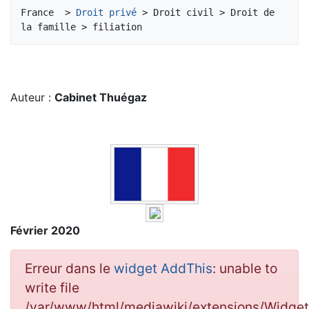
Aller à :
navigation
,
rechercher
France  > 
Droit privé
 > Droit civil > Droit de 
Auteur :
Cabinet Thuégaz
Février 2020
Erreur dans le
widget AddThis
: unable to
write file
/var/www/html/mediawiki/extensions/Widg