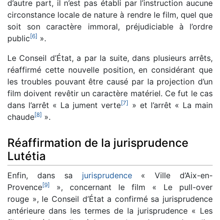
d’autre part, il n’est pas établi par l’instruction aucune
circonstance locale de nature à rendre le film, quel que
soit son caractère immoral, préjudiciable à l’ordre
[
6
]
public
».
Le Conseil d’État, a par la suite, dans plusieurs arrêts,
réaffirmé cette nouvelle position, en considérant que
les troubles pouvant être causé par la projection d’un
film doivent revêtir un caractère matériel. Ce fut le cas
[
7
]
dans l’arrêt « La jument verte
» et l’arrêt « La main
[
8
]
chaude
».
Réaffirmation de la jurisprudence
Lutétia
Enfin, dans sa
jurisprudence
« Ville d’Aix-en-
[
9
]
Provence
», concernant le film « Le pull-over
rouge », le Conseil d’État a confirmé sa jurisprudence
antérieure dans les termes de la jurisprudence « Les