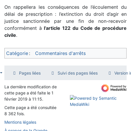
On rappellera les conséquences de l’écoulement du
délai de prescription : l’extinction du droit d’agir en
justice sanctionnée par une fin de non-recevoir
conformément à
l’article 122 du Code de procédure
civile
.
Catégorie
:
Commentaires d'arrêts
Pages liées
Suivi des pages liées
Version 
La dernière modification de
cette page a été faite le 1
février 2019 à 11:15.
Cette page a été consultée
8 362 fois.
Mentions légales
À propos de la Grande