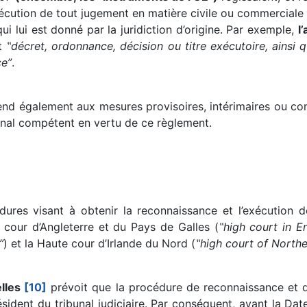
écution de tout jugement en matière civile ou commerciale 
i lui est donné par la juridiction d’origine. Par exemple,
l
ut
‟décret, ordonnance, décision ou titre exécutoire, ainsi 
ce”
.
end également aux mesures provisoires, intérimaires ou con
bunal compétent en vertu de ce règlement.
édures visant à obtenir la reconnaissance et l’exécution
 cour d’Angleterre et du Pays de Galles (
‟high court in E
”
) et la Haute cour d’Irlande du Nord (
‟high court of Northe
elles
[10]
prévoit que la procédure de reconnaissance et 
sident du tribunal judiciaire. Par conséquent, avant la Dat