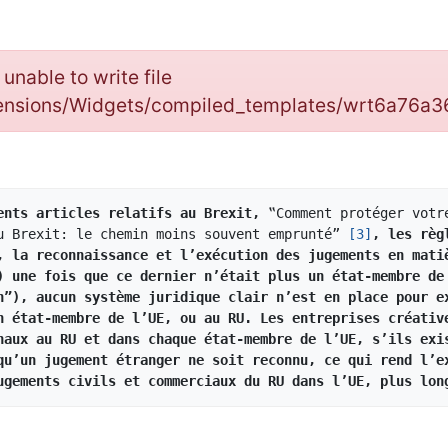
: unable to write file
tensions/Widgets/compiled_templates/wrt6a76a
ents articles relatifs au Brexit, 
‟Comment protéger votr
u Brexit: le chemin moins souvent emprunté” 
[3]
, les règ
, la reconnaissance et l’exécution des jugements en matiè
) une fois que ce dernier n’était plus un état-membre de 
n”), aucun système juridique clair n’est en place pour ex
n état-membre de l’UE, ou au RU. Les entreprises créative
naux au RU et dans chaque état-membre de l’UE, s’ils exis
qu’un jugement étranger ne soit reconnu, ce qui rend l’ex
ugements civils et commerciaux du RU dans l’UE, plus lon