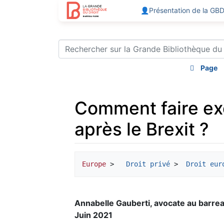
👤Présentation de la GB
Page
Comment faire ex
après le Brexit ?
Aller à :
navigation
,
rechercher
Europe
 >  
 Droit privé
 > 
 Droit eur
Annabelle Gauberti, avocate au barre
Juin 2021