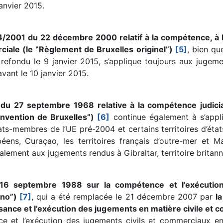
anvier 2015.
44/2001 du 22 décembre 2000 relatif à la compétence, à l
ciale (le ‟Règlement de Bruxelles originel”)
[5]
, bien qu
refondu le 9 janvier 2015, s’applique toujours aux juge
vant le 10 janvier 2015.
 du 27 septembre 1968 relative à la compétence judicia
onvention de Bruxelles”)
[6]
continue également à s’appli
tats-membres de l’UE pré-2004 et certains territoires d’ét
béens, Curaçao, les territoires français d’outre-mer et M
alement aux jugements rendus à Gibraltar, territoire britann
16 septembre 1988 sur la compétence et l’exécution 
ano”)
[7]
, qui a été remplacée le 21 décembre 2007 par
l
sance et l’exécution des jugements en matière civile et 
nce et l’exécution des jugements civils et commerciaux e