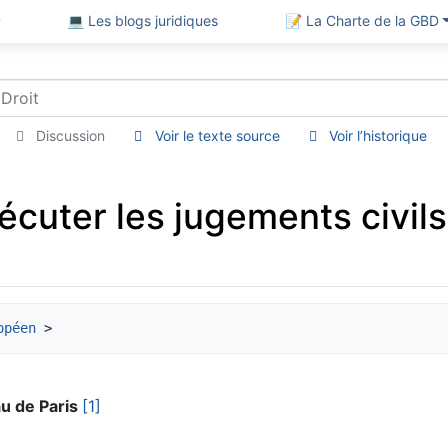
D
💻 Les blogs juridiques
📝 La Charte de la GBD
Discussion
Voir le texte source
Voir l’historique
écuter les jugements civil
opéen
au de Paris
[1]