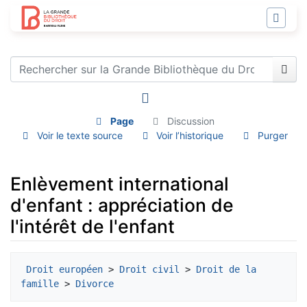
Page
Discussion
Voir le texte source
Voir l’historique
Purger
Enlèvement international
d'enfant : appréciation de
l'intérêt de l'enfant
Aller à :
navigation
,
rechercher
Droit européen
 > 
Droit civil
 > 
Droit de la 
famille
 > 
Divorce