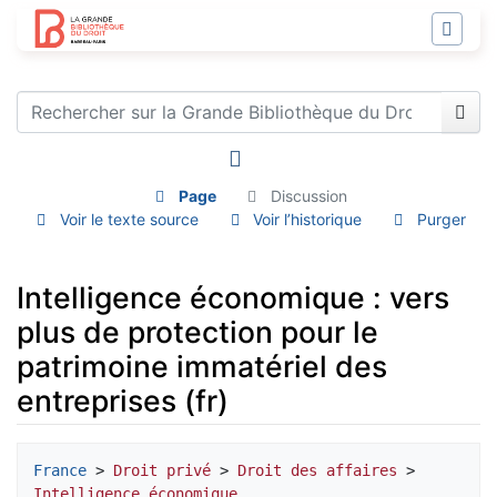
Page
Discussion
Voir le texte source
Voir l’historique
Purger
Intelligence économique : vers
plus de protection pour le
patrimoine immatériel des
entreprises (fr)
Aller à :
navigation
,
rechercher
France
 > 
Droit privé
 > 
Droit des affaires
 > 
Intelligence économique