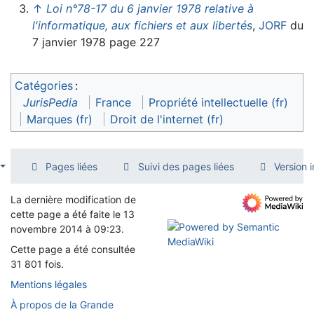
↑
Loi n°78-17 du 6 janvier 1978 relative à
l'informatique, aux fichiers et aux libertés
,
JORF
du
7 janvier 1978 page 227
Catégories
:
JurisPedia
France
Propriété intellectuelle (fr)
Marques (fr)
Droit de l'internet (fr)
Pages liées
Suivi des pages liées
Version 
La dernière modification de
cette page a été faite le 13
novembre 2014 à 09:23.
Cette page a été consultée
31 801 fois.
Mentions légales
À propos de la Grande