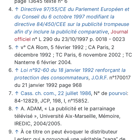
page 13645 texte n° 6
↑
Directive 97/55/CE du Parlement Européen et
du Conseil du 6 octobre 1997 modifiant la
directive 84/450/CEE sur la publicité trompeuse
afin d'y inclure la publicité comparative
,
Journal
officiel
n° L 290 du 23/10/1997 p. 0018 - 0023
↑
v° CA Riom, 5 février 1992 ; CA Paris, 2
décembre 1992 ; TC Paris, 6 novembre 2002 ; TC
Nanterre 6 février 2004.
↑
Loi n°92-60 du 18 janvier 1992 renforçant la
protection des consommateurs
,
J.O.R.F.
n°170017
du 21 janvier 1992 page 968
↑
Cass. ch. com., 22 juillet 1986
, N° de
pourvoi
:
84-12829, JCP, 198, I, n°15852.
↑
A. ADAM, « La publicité et le parrainage
télévisé », Université Aix-Marseille, Mémoire,
IREDIC, 2004/2005.
↑
À ce titre on peut évoquer le distributeur
Leclerc qui a provoqué une véritable “saga” de