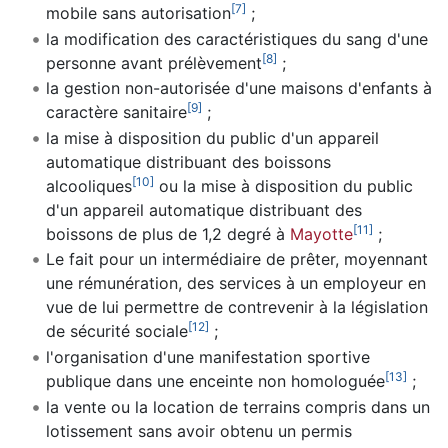
[
7
]
mobile sans autorisation
;
la modification des caractéristiques du sang d'une
[
8
]
personne avant prélèvement
;
la gestion non-autorisée d'une maisons d'enfants à
[
9
]
caractère sanitaire
;
la mise à disposition du public d'un appareil
automatique distribuant des boissons
[
10
]
alcooliques
ou la mise à disposition du public
d'un appareil automatique distribuant des
[
11
]
boissons de plus de 1,2 degré à
Mayotte
;
Le fait pour un intermédiaire de prêter, moyennant
une rémunération, des services à un employeur en
vue de lui permettre de contrevenir à la législation
[
12
]
de sécurité sociale
;
l'organisation d'une manifestation sportive
[
13
]
publique dans une enceinte non homologuée
;
la vente ou la location de terrains compris dans un
lotissement sans avoir obtenu un permis