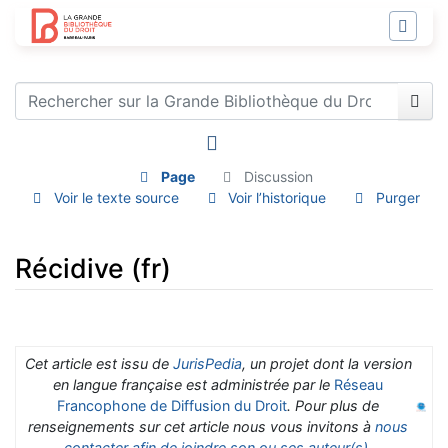
Page
Discussion
Voir le texte source
Voir l’historique
Purger
Récidive (fr)
Aller à :
navigation
,
rechercher
Cet article est issu de
JurisPedia
, un projet dont la version
en langue française est administrée par le
Réseau
Francophone de Diffusion du Droit
. Pour plus de
renseignements sur cet article nous vous invitons à
nous
contacter afin de joindre son ou ses auteur(s)
.