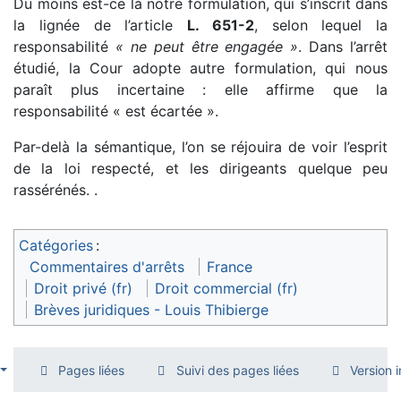
Du moins est-ce là notre formulation, qui s’inscrit dans
la lignée de l’article
L. 651-2
, selon lequel la
responsabilité
« ne peut être engagée »
. Dans l’arrêt
étudié, la Cour adopte autre formulation, qui nous
paraît plus incertaine : elle affirme que la
responsabilité « est écartée ».
Par-delà la sémantique, l’on se réjouira de voir l’esprit
de la loi respecté, et les dirigeants quelque peu
rassérénés. .
Catégories
:
Commentaires d'arrêts
France
Droit privé (fr)
Droit commercial (fr)
Brèves juridiques - Louis Thibierge
Pages liées
Suivi des pages liées
Version 