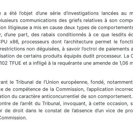
te a été l’objet d’une série d’investigations lancées 
plusieurs communications des griefs relatives à son comp
ion litigieuse a mis en cause deux types de comportements
, d’une part, des rabais conditionnés à ce que lesdits éq
s CPU x86, processeurs dont l’architecture permet le fonc
restrictions non déguisées, à savoir l’octroi de paiements a
isation de certains produits équipés dudit processeur. La 
e 102 TFUE et a infligé à la requérante une amende de 1,06 mi
nt le Tribunal de l’Union européenne, fondé, notamment,
nce de compétence de la Commission, l’application incorrect
ion du caractère anticoncurrentiel de son comportement. L
ntre de l’arrêt du Tribunal, invoquant, à cette occasion,
eur de droit dans le constat de l’absence d’un vice de pr
 Commission.