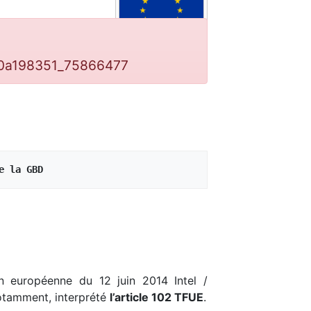
20a198351_75866477
e la GBD
on européenne du 12 juin 2014 Intel /
notamment, interprété
l’article 102 TFUE
.