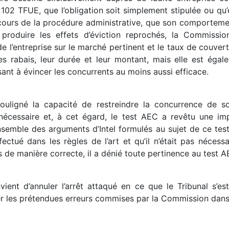
 102 TFUE, que l’obligation soit simplement stipulée ou qu’e
au cours de la procédure administrative, que son comporteme
e produire les effets d’éviction reprochés, la Commissi
e l’entreprise sur le marché pertinent et le taux de couver
es rabais, leur durée et leur montant, mais elle est égal
isant à évincer les concurrents au moins aussi efficace.
ouligné la capacité de restreindre la concurrence de s
 nécessaire et, à cet égard, le test AEC a revêtu une im
nsemble des arguments d’Intel formulés au sujet de ce test.
ectué dans les règles de l’art et qu’il n’était pas nécessai
s de manière correcte, il a dénié toute pertinence au test A
vient d’annuler l’arrêt attaqué en ce que le Tribunal s’e
cer les prétendues erreurs commises par la Commission dans