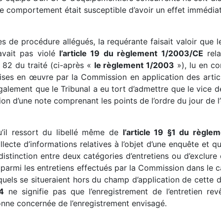
 ce comportement était susceptible d’avoir un effet immédiat
s de procédure allégués, la requérante faisait valoir que 
avait pas violé
l’article 19 du règlement 1/2003/CE
rela
 82 du traité (ci-après «
le règlement 1/2003
»), lu en co
ses en œuvre par la Commission en application des article
galement que le Tribunal a eu tort d’admettre que le vice d
on d’une note comprenant les points de l’ordre du jour de l’
u’il ressort du libellé même de
l’article 19 §1 du règle
ollecte d’informations relatives à l’objet d’une enquête et
 distinction entre deux catégories d’entretiens ou d’exclure
er parmi les entretiens effectués par la Commission dans le 
quels se situeraient hors du champ d’application de cette d
4
ne signifie pas que l’enregistrement de l’entretien rev
onne concernée de l’enregistrement envisagé.