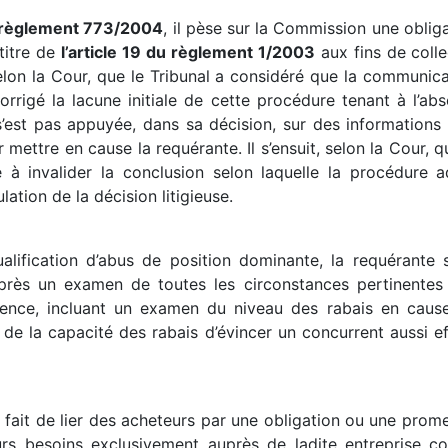
du règlement 773/2004
, il pèse sur la Commission une obliga
 titre de
l’article 19 du règlement 1/2003
aux fins de colle
selon la Cour, que le Tribunal a considéré que la communica
orrigé la lacune initiale de cette procédure tenant à l’abs
st pas appuyée, dans sa décision, sur des informations o
r mettre en cause la requérante. Il s’ensuit, selon la Cour, 
e à invalider la conclusion selon laquelle la procédure a
ulation de la décision litigieuse.
alification d’abus de position dominante, la requérante 
’après un examen de toutes les circonstances pertinentes 
rrence, incluant un examen du niveau des rabais en caus
de la capacité des rabais d’évincer un concurrent aussi eff
e fait de lier des acheteurs par une obligation ou une prome
rs besoins exclusivement auprès de ladite entreprise con