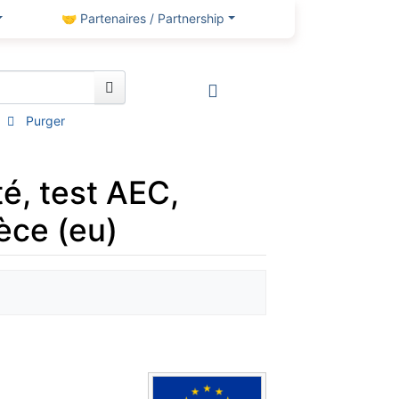
🤝 Partenaires / Partnership
Purger
té, test AEC,
èce (eu)