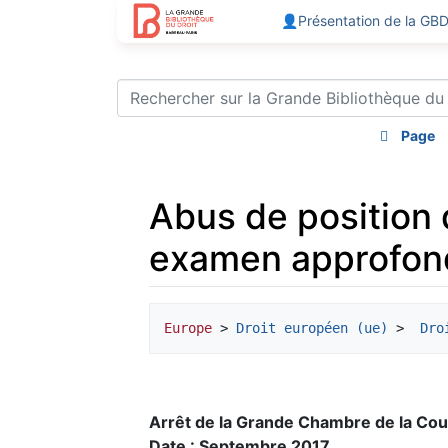
👤Présentation de la GB
Page
Abus de position 
examen approfond
Aller à :
navigation
,
rechercher
Europe
 > 
Droit européen (ue)
 > 
 Dro
Arrêt de la Grande Chambre de la Cou
Date : Septembre 2017