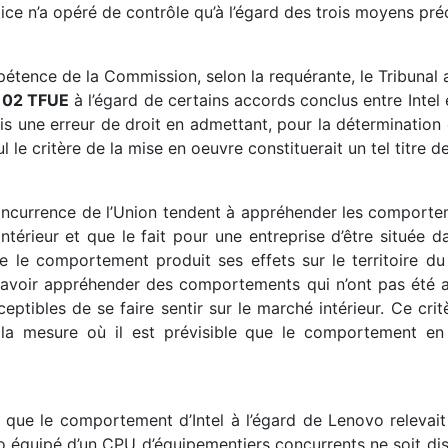
ice n’a opéré de contrôle qu’à l’égard des trois moyens préc
pétence de la Commission, selon la requérante, le Tribunal
e 102 TFUE
à l’égard de certains accords conclus entre Inte
mis une erreur de droit en admettant, pour la déterminatio
ul le critère de la mise en oeuvre constituerait un tel titre
oncurrence de l’Union tendent à appréhender les comporteme
térieur et que le fait pour une entreprise d’être située da
ue le comportement produit ses effets sur le territoire du 
 savoir appréhender des comportements qui n’ont pas été ad
ceptibles de se faire sentir sur le marché intérieur. Ce cr
a mesure où il est prévisible que le comportement en 
 que le comportement d’Intel à l’égard de Lenovo relevait
 équipé d’un CPU d’équipementiers concurrents ne soit dis