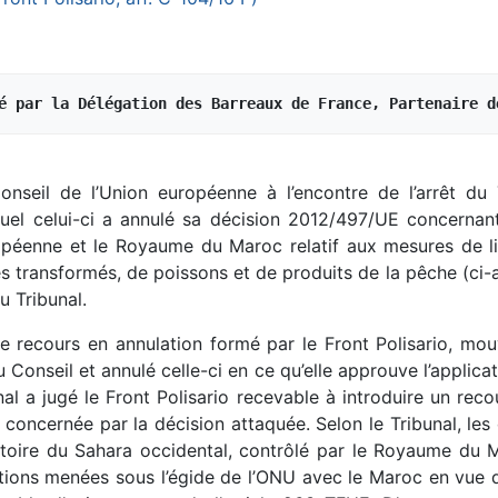
é par la Délégation des Barreaux de France, Partenaire d
Conseil de l’Union européenne à l’encontre de l’arrêt d
uel celui-ci a annulé sa décision 2012/497/UE concernan
ropéenne et le Royaume du Maroc relatif aux mesures de li
s transformés, de poissons et de produits de la pêche (ci-a
u Tribunal.
i le recours en annulation formé par le Front Polisario,
u Conseil et annulé celle-ci en ce qu’elle approuve l’applic
nal a jugé le Front Polisario recevable à introduire un re
concernée par la décision attaquée. Selon le Tribunal, les
rritoire du Sahara occidental, contrôlé par le Royaume du M
ations menées sous l’égide de l’ONU avec le Maroc en vue 