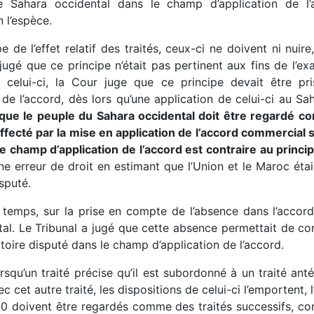
le Sahara occidental dans le champ d’application de l’a
 l’espèce.
e de l’effet relatif des traités, ceux-ci ne doivent ni nuire,
ugé que ce principe n’était pas pertinent aux fins de l’ex
 celui-ci, la Cour juge que ce principe devait être pr
 de l’accord, dès lors qu’une application de celui-ci au S
que le peuple du Sahara occidental doit être regardé c
affecté par la mise en application de l’accord commercial 
e champ d’application de l’accord est contraire au principe 
ne erreur de droit en estimant que l’Union et le Maroc éta
isputé.
emps, sur la prise en compte de l’absence dans l’accord 
tal. Le Tribunal a jugé que cette absence permettait de co
itoire disputé dans le champ d’application de l’accord.
rsqu’un traité précise qu’il est subordonné à un traité ant
et autre traité, les dispositions de celui-ci l’emportent, 
00 doivent être regardés comme des traités successifs, co