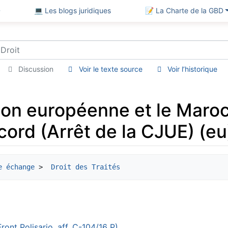
D
💻 Les blogs juridiques
📝 La Charte de la GBD
Discussion
Voir le texte source
Voir l’historique
ion européenne et le Maroc
accord (Arrêt de la CJUE) (eu
e échange
 > 
 Droit des Traités
ront Polisario, aff. C-104/16 P)