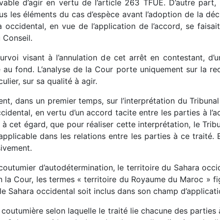
evable d’agir en vertu de l’article 263 TFUE. D’autre part,
s les éléments du cas d’espèce avant l’adoption de la déci
a occidental, en vue de l’application de l’accord, se faisa
 Conseil.
urvoi visant à l’annulation de cet arrêt en contestant, d’
éré au fond. L’analyse de la Cour porte uniquement sur la re
lier, sur sa qualité à agir.
nt, dans un premier temps, sur l’interprétation du Tribunal 
ccidental, en vertu d’un accord tacite entre les parties à 
à cet égard, que pour réaliser cette interprétation, le Trib
 applicable dans les relations entre les parties à ce trait
sivement.
coutumier d’autodétermination, le territoire du Sahara occi
on la Cour, les termes « territoire du Royaume du Maroc » fi
 le Sahara occidental soit inclus dans son champ d’applicati
 coutumière selon laquelle le traité lie chacune des parties à