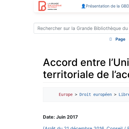
👤Présentation de la GB
Page
Accord entre l’Un
territoriale de l’
Aller à :
navigation
,
rechercher
Europe
 > 
Droit européen
 > 
Libr
Date: Juin 2017
(Arrêt du 21 décembre 2016, Conseil / F