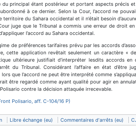
re du principal étant postérieur et portant aspects précis et
subordonné à ce dernier. Selon la Cour, l’accord ne pouva
 le territoire du Sahara occidental et il n’était besoin d’auc
Cour juge que le Tribunal a commis une erreur de droit en 
d’appliquer l’accord au Sahara occidental.
égime de préférences tarifaires prévu par les accords d’asso
ire, cette application revêtait seulement un caractère « de
que ultérieure justifiait d’interpréter lesdits accords en 
arrêt du Tribunal. Considérant l’affaire en état d’être 
s lors que l’accord ne peut être interprété comme s’appliqua
rait être regardé comme ayant qualité pour agir en annulat
Polisario contre la décision attaquée irrecevable.
ront Polisario, aff. C-104/16 P)
n
Libre échange (eu)
Commentaires d'arrêts (eu)
C