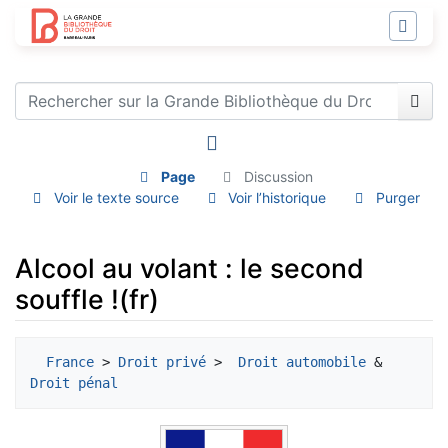
Page
Discussion
Voir le texte source
Voir l’historique
Purger
Alcool au volant : le second
souffle !(fr)
Aller à :
navigation
,
rechercher
France
 > 
Droit privé
 > 
 Droit automobile
 & 
Droit pénal