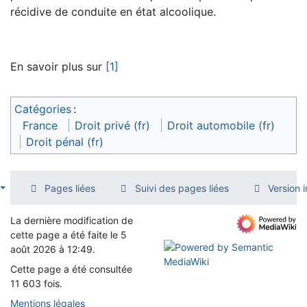
récidive de conduite en état alcoolique.
En savoir plus sur
[1]
Catégories
:
France
Droit privé (fr)
Droit automobile (fr)
Droit pénal (fr)
Pages liées
Suivi des pages liées
Version 
La dernière modification de
cette page a été faite le 5
août 2026 à 12:49.
Cette page a été consultée
11 603 fois.
Mentions légales