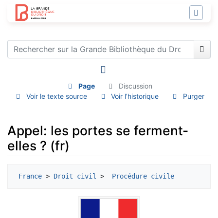
Page
Discussion
Voir le texte source
Voir l’historique
Purger
Appel: les portes se ferment-
elles ? (fr)
Aller à :
navigation
,
rechercher
France
 > 
Droit civil
 > 
 Procédure civile