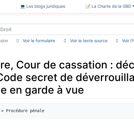
D
💻 Les blogs juridiques
📝 La Charte de la GBD
sion
Voir le formulaire
Voir le texte source
Voir l
e, Cour de cassation : déc
ode secret de déverrouill
e en garde à vue