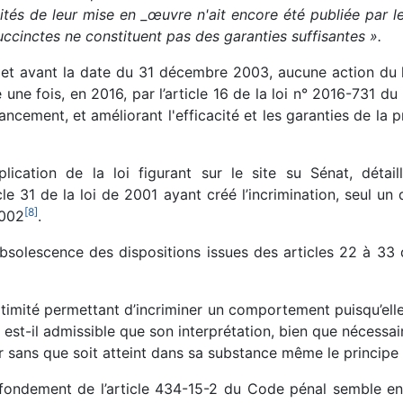
ités de leur mise en _œuvre n'ait encore été publiée par les
uccinctes ne constituent pas des garanties suffisantes ».
, et avant la date du 31 décembre 2003, aucune action du l
 une fois, en 2016, par l’article 16 de la loi n° 2016-731 du 
nancement, et améliorant l'efficacité et les garanties de la
pplication de la loi figurant sur le site su Sénat, détai
icle 31 de la loi de 2001 ayant créé l’incrimination, seul un
[
8
]
2002
.
l’obsolescence des dispositions issues des articles 22 à 3
gitimité permettant d’incriminer un comportement puisqu’ell
n, est-il admissible que son interprétation, bien que nécessai
ur sans que soit atteint dans sa substance même le principe d
e fondement de l’article 434-15-2 du Code pénal semble en