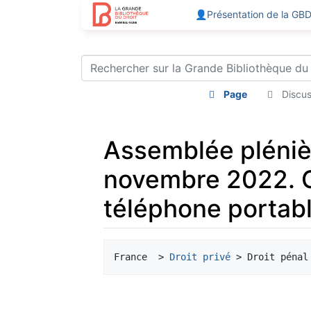
👤Présentation de la GB
Page
Discus
Assemblée plénièr
novembre 2022. C
téléphone portabl
Aller à :
navigation
,
rechercher
France  > 
Droit privé