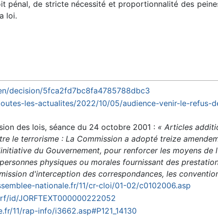
t pénal, de stricte nécessité et proportionnalité des peines
 loi.
r/en/decision/5fca2fd7bc8fa4785788dbc3
toutes-les-actualites/2022/10/05/audience-venir-le-refus-
ion des lois, séance du 24 octobre 2001 :
« Articles additi
ontre le terrorisme : La Commission a adopté treize amende
'initiative du Gouvernement, pour renforcer les moyens de lu
personnes physiques ou morales fournissant des prestation
e mission d'interception des correspondances, les conventio
semblee-nationale.fr/11/cr-cloi/01-02/c0102006.asp
/jorf/id/JORFTEXT000000222052
.fr/11/rap-info/i3662.asp#P121_14130