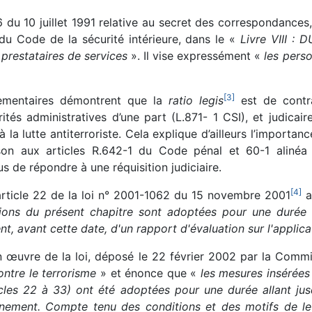
6 du 10 juillet 1991 relative au secret des correspondances,
1 du Code de la sécurité intérieure, dans le «
Livre VIII 
 prestataires de services
». Il vise expressément «
les pers
[
3
]
lementaires démontrent que la
ratio legis
est de contr
ités administratives d’une part (L.871- 1 CSI), et judicai
 la lutte antiterroriste. Cela explique d’ailleurs l’importanc
son aux articles R.642-1 du Code pénal et 60-1 aliné
s de répondre à une réquisition judiciaire.
[
4
]
’article 22 de la loi n° 2001-1062 du 15 novembre 2001
a
tions du présent chapitre sont adoptées pour une durée
t, avant cette date, d'un rapport d'évaluation sur l'applic
n œuvre de la loi, déposé le 22 février 2002 par la Commi
ontre le terrorisme
» et énonce que «
les mesures insérées
ticles 22 à 33) ont été adoptées pour une durée allant j
rnement. Compte tenu des conditions et des motifs de le