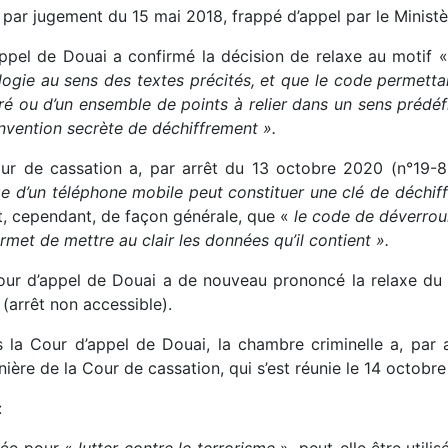
f par jugement du 15 mai 2018, frappé d’appel par le Ministè
d’appel de Douai a confirmé la décision de relaxe au motif 
e au sens des textes précités, et que le code permettant 
ré ou d’un ensemble de points à relier dans un sens prédéfini
nvention secrète de déchiffrement ».
our de cassation a, par arrêt du 13 octobre 2020 (n°19-
ge d’un téléphone mobile peut constituer une clé de déchiff
t, cependant, de façon générale, que «
le code de déverroui
rmet de mettre au clair les données qu’il contient ».
Cour d’appel de Douai a de nouveau prononcé la relaxe du 
 (arrêt non accessible).
 la Cour d’appel de Douai, la chambre criminelle a, par a
nière de la Cour de cassation, qui s’est réunie le 14 octobr
:
éée pour «
lutter contre le terrorisme
», peut-elle être utili