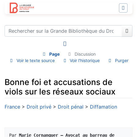
Page
Discussion
Voir le texte source
Voir l’historique
Purger
Bonne foi et accusations de
viols sur les réseaux sociaux
Aller à :
navigation
,
rechercher
France
>
Droit privé
>
Droit pénal
>
Diffamation
Par 
Marie Cornanguer – Avocat au barreau de 