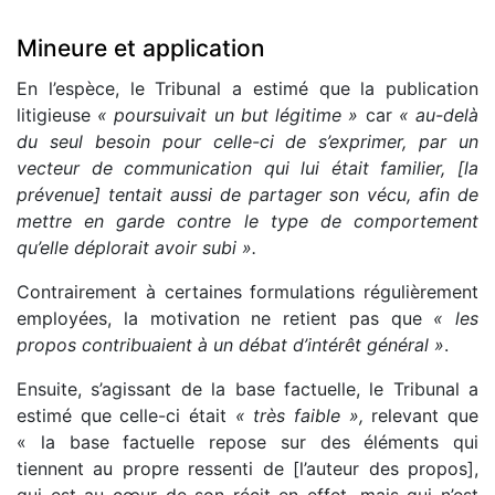
Mineure et application
En l’espèce, le Tribunal a estimé que la publication
litigieuse
« poursuivait un but légitime »
car
« au-delà
du seul besoin pour celle-ci de s’exprimer, par un
vecteur de communication qui lui était familier, [la
prévenue] tentait aussi de partager son vécu, afin de
mettre en garde contre le type de comportement
qu’elle déplorait avoir subi ».
Contrairement à certaines formulations régulièrement
employées, la motivation ne retient pas que
« les
propos contribuaient à un débat d’intérêt général »
.
Ensuite, s’agissant de la base factuelle, le Tribunal a
estimé que celle-ci était
« très faible »,
relevant que
« la base factuelle repose sur des éléments qui
tiennent au propre ressenti de [l’auteur des propos],
qui est au cœur de son récit en effet, mais qui n’est