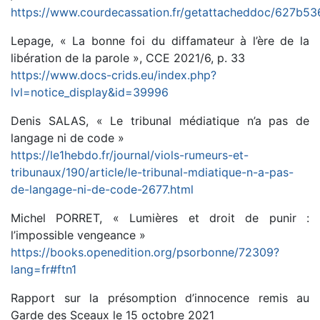
https://www.courdecassation.fr/getattacheddoc/627
Lepage, « La bonne foi du diffamateur à l’ère de la
libération de la parole », CCE 2021/6, p. 33
https://www.docs-crids.eu/index.php?
lvl=notice_display&id=39996
Denis SALAS, « Le tribunal médiatique n’a pas de
langage ni de code »
https://le1hebdo.fr/journal/viols-rumeurs-et-
tribunaux/190/article/le-tribunal-mdiatique-n-a-pas-
de-langage-ni-de-code-2677.html
Michel PORRET, « Lumières et droit de punir :
l’impossible vengeance »
https://books.openedition.org/psorbonne/72309?
lang=fr#ftn1
Rapport sur la présomption d’innocence remis au
Garde des Sceaux le 15 octobre 2021