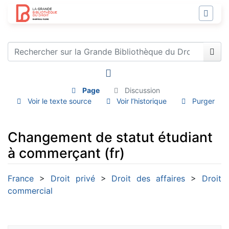
Page
Discussion
Voir le texte source
Voir l’historique
Purger
Changement de statut étudiant
à commerçant (fr)
Aller à :
navigation
,
rechercher
France
>
Droit privé
>
Droit des affaires
>
Droit
commercial