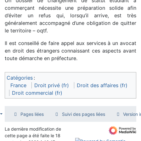
Un dossier de changement de statut étudiant à
commerçant nécessite une préparation solide afin
d’éviter un refus qui, lorsqu’il arrive, est très
généralement accompagné d’une obligation de quitter
le territoire – oqtf.
Il est conseillé de faire appel aux services à un avocat
en droit des étrangers connaissant ces aspects avant
toute démarche en préfecture.
Catégories
:
France
Droit privé (fr)
Droit des affaires (fr)
Droit commercial (fr)
Pages liées
Suivi des pages liées
Version 
La dernière modification de
cette page a été faite le 18