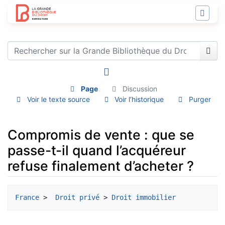
Page
Discussion
Voir le texte source
Voir l’historique
Purger
Compromis de vente : que se
passe-t-il quand l’acquéreur
refuse finalement d’acheter ?
Aller à :
navigation
,
rechercher
France
 > 
 Droit privé
 > 
Droit immobilier