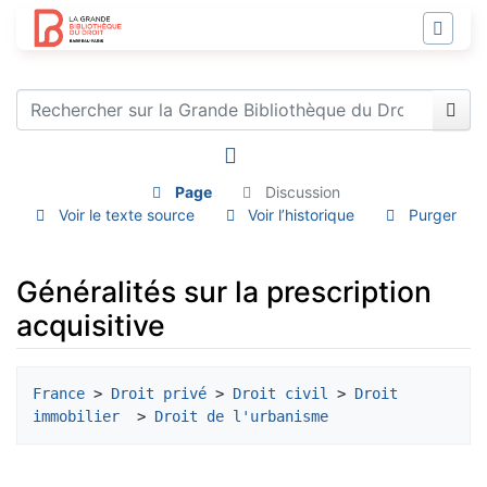
Page
Discussion
Voir le texte source
Voir l’historique
Purger
Généralités sur la prescription
acquisitive
Aller à :
navigation
,
rechercher
France
 > 
Droit privé
 > 
Droit civil
 > 
Droit 
immobilier 
 > 
Droit de l'urbanisme