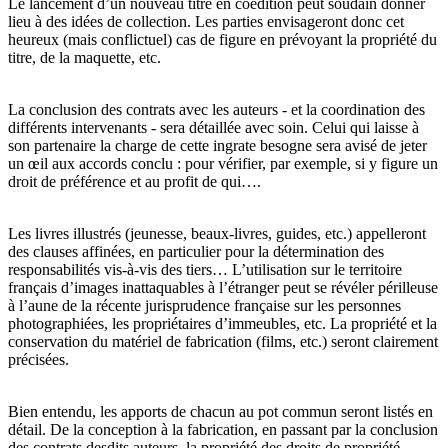
Le lancement d’un nouveau titre en coédition peut soudain donner
lieu à des idées de collection. Les parties envisageront donc cet
heureux (mais conflictuel) cas de figure en prévoyant la propriété du
titre, de la maquette, etc.
La conclusion des contrats avec les auteurs - et la coordination des
différents intervenants - sera détaillée avec soin. Celui qui laisse à
son partenaire la charge de cette ingrate besogne sera avisé de jeter
un œil aux accords conclu : pour vérifier, par exemple, si y figure un
droit de préférence et au profit de qui….
Les livres illustrés (jeunesse, beaux-livres, guides, etc.) appelleront
des clauses affinées, en particulier pour la détermination des
responsabilités vis-à-vis des tiers… L’utilisation sur le territoire
français d’images inattaquables à l’étranger peut se révéler périlleuse
à l’aune de la récente jurisprudence française sur les personnes
photographiées, les propriétaires d’immeubles, etc. La propriété et la
conservation du matériel de fabrication (films, etc.) seront clairement
précisées.
Bien entendu, les apports de chacun au pot commun seront listés en
détail. De la conception à la fabrication, en passant par la conclusion
des contrats desdits auteurs, la propriété des droits de propriété