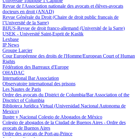
Université Toulouse 1 Capitole
Revue de l'Association nationale des avocats et élèves-avocats
docteurs en droit (ANAD)
Revue Générale du Droit (Chaire de droit public français de
l’Université de la Sarre)
BIJUS-Revue de droit franco-allemand (Université de la Sarre)
USEK - Université Saint-Esprit de Kaslik
Lexbase
IP News
Groupe Larcier
Cour Européenne des droits de l'Homme/European Court of Human
Rights
Fédération des Barreaux d'Europe
OHADAC
International Bar Association
Observatoire international des prisons
Les Nautes de Paris
Ordre des avocats du District de Columbia/Bar Association of the
Disctrict of Columbia
Biblioteca Jurídica Virtual (Universidad Nacional Autonoma de
Mexico)
Ilustre y Nacional Colegio de Abogados de México
Colegio de abogados de la Ciudad de Buenos Aires - Ordre des
avocats de Buenos Aires
Ordre des avocats de Port-au-Prince