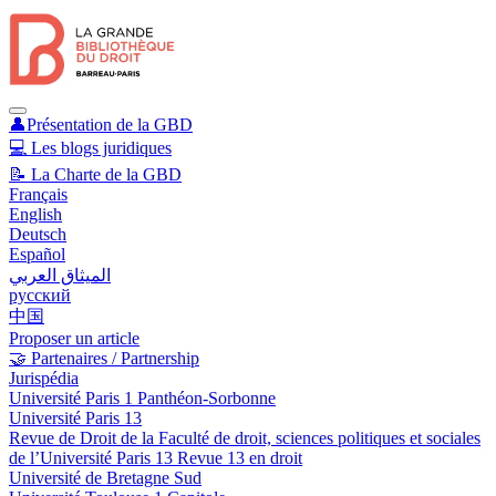
👤Présentation de la GBD
💻 Les blogs juridiques
📝 La Charte de la GBD
Français
English
Deutsch
Español
الميثاق العربي
русский
中国
Proposer un article
🤝 Partenaires / Partnership
Jurispédia
Université Paris 1 Panthéon-Sorbonne
Université Paris 13
Revue de Droit de la Faculté de droit, sciences politiques et sociales
de l’Université Paris 13 Revue 13 en droit
Université de Bretagne Sud