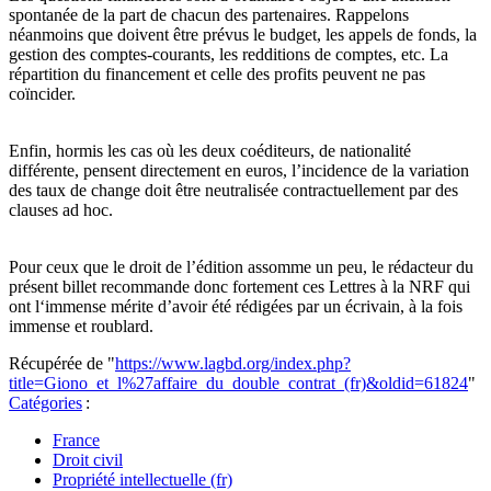
spontanée de la part de chacun des partenaires. Rappelons
néanmoins que doivent être prévus le budget, les appels de fonds, la
gestion des comptes-courants, les redditions de comptes, etc. La
répartition du financement et celle des profits peuvent ne pas
coïncider.
Enfin, hormis les cas où les deux coéditeurs, de nationalité
différente, pensent directement en euros, l’incidence de la variation
des taux de change doit être neutralisée contractuellement par des
clauses ad hoc.
Pour ceux que le droit de l’édition assomme un peu, le rédacteur du
présent billet recommande donc fortement ces Lettres à la NRF qui
ont l‘immense mérite d’avoir été rédigées par un écrivain, à la fois
immense et roublard.
Récupérée de "
https://www.lagbd.org/index.php?
title=Giono_et_l%27affaire_du_double_contrat_(fr)&oldid=61824
"
Catégories
:
France
Droit civil
Propriété intellectuelle (fr)