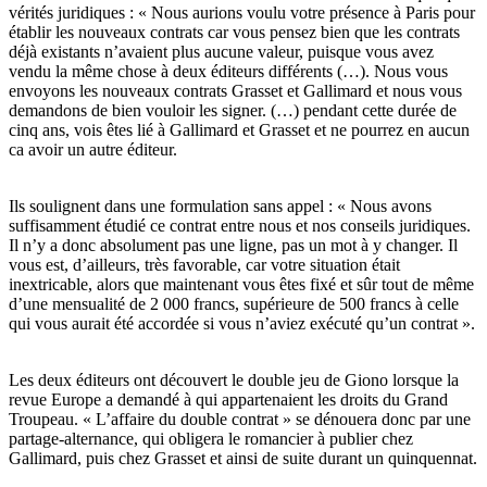
vérités juridiques : « Nous aurions voulu votre présence à Paris pour
établir les nouveaux contrats car vous pensez bien que les contrats
déjà existants n’avaient plus aucune valeur, puisque vous avez
vendu la même chose à deux éditeurs différents (…). Nous vous
envoyons les nouveaux contrats Grasset et Gallimard et nous vous
demandons de bien vouloir les signer. (…) pendant cette durée de
cinq ans, vois êtes lié à Gallimard et Grasset et ne pourrez en aucun
ca avoir un autre éditeur.
Ils soulignent dans une formulation sans appel : « Nous avons
suffisamment étudié ce contrat entre nous et nos conseils juridiques.
Il n’y a donc absolument pas une ligne, pas un mot à y changer. Il
vous est, d’ailleurs, très favorable, car votre situation était
inextricable, alors que maintenant vous êtes fixé et sûr tout de même
d’une mensualité de 2 000 francs, supérieure de 500 francs à celle
qui vous aurait été accordée si vous n’aviez exécuté qu’un contrat ».
Les deux éditeurs ont découvert le double jeu de Giono lorsque la
revue Europe a demandé à qui appartenaient les droits du Grand
Troupeau. « L’affaire du double contrat » se dénouera donc par une
partage-alternance, qui obligera le romancier à publier chez
Gallimard, puis chez Grasset et ainsi de suite durant un quinquennat.