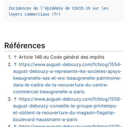
Incidences de l’épidémie de COVID-19 sur les 
loyers commerciaux (fr)
Références
↑
Article 14B du Code général des impôts
↑
https://www.august-debouzy.com/fr/blog/1554-
august-debouzy-a-represente-les-societes-apsys-
beaugrenelle-sas-et-snc-beaugrenelle-patrimoine-
dans-le-cadre-de-la-reouverture-du-centre-
commercial-beaugrenelle-a-paris
↑
https://www.august-debouzy.com/fr/blog/1556-
august-debouzy-conseille-le-groupe-printemps-
et-obtient-la-reouverture-du-magasin-flagship-
boulevard-haussmann-a-paris
↑
https://www.august-debouzy.com/fr/blog/1470-