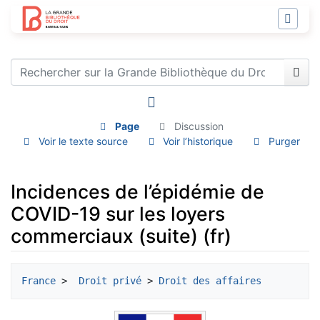
Page
Discussion
Voir le texte source
Voir l’historique
Purger
Incidences de l’épidémie de
COVID-19 sur les loyers
commerciaux (suite) (fr)
Aller à :
navigation
,
rechercher
France
 > 
 Droit privé
 > 
Droit des affaires