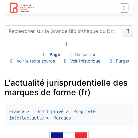
Page
Discussion
Voir le texte source
Voir l’historique
Purger
L'actualité jurisprudentielle des
marques de forme (fr)
Aller à :
navigation
,
rechercher
France
 >  
 Droit privé
 > 
 Propriété 
intellectuelle
 > 
 Marques