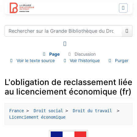
Page
Discussion
Voir le texte source
Voir l’historique
Purger
L'obligation de reclassement liée
au licenciement économique (fr)
Aller à :
navigation
,
rechercher
France
 > 
 Droit social
 > 
 Droit du travail 
 > 
Licenciement économique