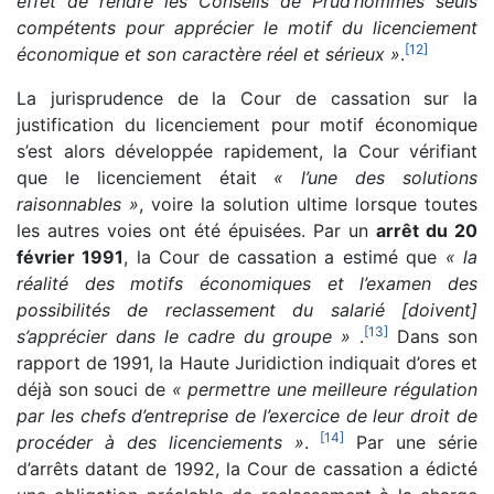
effet de rendre les Conseils de Prud’hommes seuls
compétents pour apprécier le motif du licenciement
[
12
]
économique et son caractère réel et sérieux »
.
La jurisprudence de la Cour de cassation sur la
justification du licenciement pour motif économique
s’est alors développée rapidement, la Cour vérifiant
que le licenciement était
« l’une des solutions
raisonnables »
, voire la solution ultime lorsque toutes
les autres voies ont été épuisées. Par un
arrêt du 20
février 1991
, la Cour de cassation a estimé que
« la
réalité des motifs économiques et l’examen des
possibilités de reclassement du salarié [doivent]
[
13
]
s’apprécier dans le cadre du groupe »
.
Dans son
rapport de 1991, la Haute Juridiction indiquait d’ores et
déjà son souci de
« permettre une meilleure régulation
par les chefs d’entreprise de l’exercice de leur droit de
[
14
]
procéder à des licenciements »
.
Par une série
d’arrêts datant de 1992, la Cour de cassation a édicté