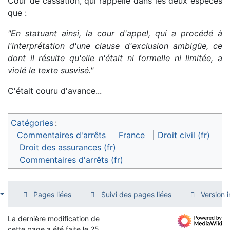
Cour de cassation, qui rappelle dans les deux espèces
que :
"En statuant ainsi, la cour d'appel, qui a procédé à
l'interprétation d'une clause d'exclusion ambigüe, ce
dont il résulte qu'elle n'était ni formelle ni limitée, a
violé le texte susvisé."
C'était couru d'avance...
Catégories
:
Commentaires d'arrêts
France
Droit civil (fr)
Droit des assurances (fr)
Commentaires d'arrêts (fr)
Pages liées
Suivi des pages liées
Version 
La dernière modification de
cette page a été faite le 25