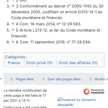
↑
3 Conformément au décret n° 2005-1743 du 30
décembre 2005, codifiant un article D313-14-1 au
Code monétaire et financier.
↑
4 Com. 18 mars 2014, n° 12-29.583.
↑
5 Article L313-12, al 1er du Code monétaire et
financier.
↑
6 Com. 11 septembre 2019, n° 17-26.594.
Catégories
:
France
Droit privé (fr)
Droit des affaires (fr)
Pages liées
Suivi des pages liées
Version 
La dernière modification de
cette page a été faite le 17
juin 2021 à 13:11.
Cette page a été consultée