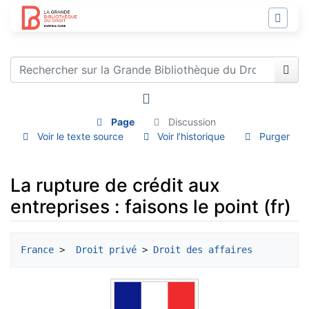
Page
Discussion
Voir le texte source
Voir l’historique
Purger
La rupture de crédit aux
entreprises : faisons le point (fr)
Aller à :
navigation
,
rechercher
France
 > 
 Droit privé
 > 
Droit des affaires