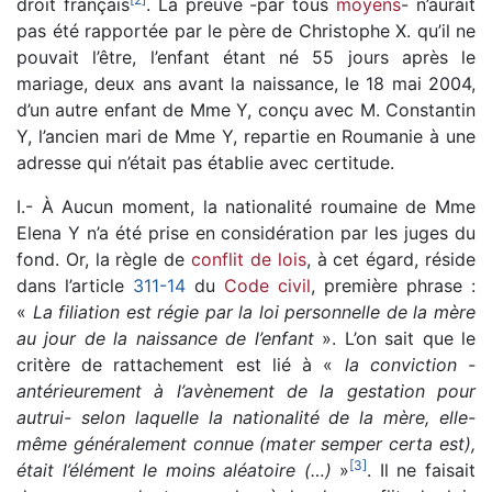
droit français
. La preuve -par tous
moyens
- n’aurait
pas été rapportée par le père de Christophe X. qu’il ne
pouvait l’être, l’enfant étant né 55 jours après le
mariage, deux ans avant la naissance, le 18 mai 2004,
d’un autre enfant de Mme Y, conçu avec M. Constantin
Y, l’ancien mari de Mme Y, repartie en Roumanie à une
adresse qui n’était pas établie avec certitude.
I.- À Aucun moment, la nationalité roumaine de Mme
Elena Y n’a été prise en considération par les juges du
fond. Or, la règle de
conflit de lois
, à cet égard, réside
dans l’article
311-14
du
Code civil
, première phrase :
«
La filiation est régie par la loi personnelle de la mère
au jour de la naissance de l’enfant
». L’on sait que le
critère de rattachement est lié à «
la conviction -
antérieurement à l’avènement de la gestation pour
autrui- selon laquelle la nationalité de la mère, elle-
même généralement connue (mater semper certa est),
[
3
]
était l’élément le moins aléatoire (…)
»
. Il ne faisait