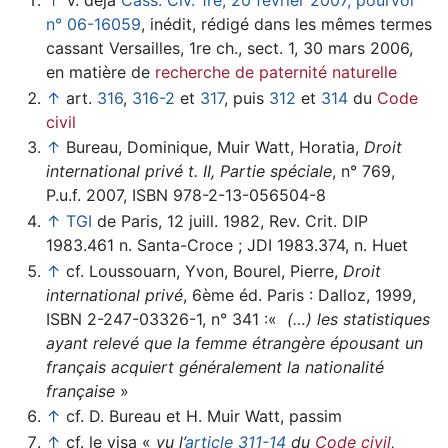
↑
V. déjà
Cass. Civ. 1re, 20 février 2007, pourvoi
n° 06-16059
, inédit, rédigé dans les mêmes termes
cassant Versailles, 1re ch., sect. 1, 30 mars 2006,
en matière de
recherche de paternité naturelle
↑
art.
316
,
316-2
et
317
, puis
312
et
314
du
Code
civil
↑
Bureau, Dominique, Muir Watt, Horatia,
Droit
international privé t. II, Partie spéciale
, n° 769,
P.u.f. 2007, ISBN 978-2-13-056504-8
↑
TGI
de Paris, 12 juill. 1982, Rev. Crit. DIP
1983.461 n. Santa-Croce ; JDI 1983.374, n. Huet
↑
cf. Loussouarn, Yvon, Bourel, Pierre,
Droit
international privé
, 6ème éd. Paris : Dalloz, 1999,
ISBN 2-247-03326-1, n° 341 :«
(…) les statistiques
ayant relevé que la femme étrangère épousant un
français acquiert généralement la nationalité
française
»
↑
cf. D. Bureau et H. Muir Watt, passim
↑
cf. le visa «
vu l’
article 311-14
du
Code civil
,