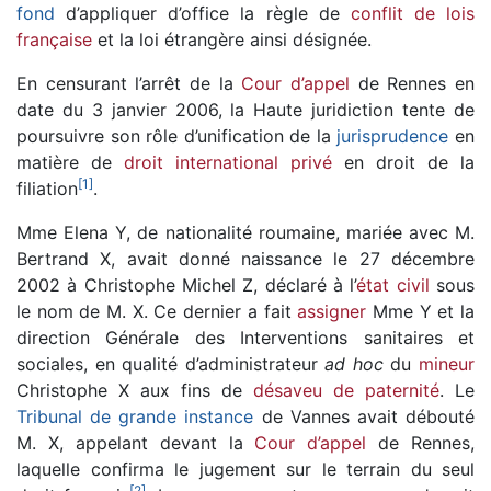
fond
d’appliquer d’office la règle de
conflit de lois
française
et la loi étrangère ainsi désignée.
En censurant l’arrêt de la
Cour d’appel
de Rennes en
date du 3 janvier 2006, la Haute juridiction tente de
poursuivre son rôle d’unification de la
jurisprudence
en
matière de
droit international privé
en droit de la
[
1
]
filiation
.
Mme Elena Y, de nationalité roumaine, mariée avec M.
Bertrand X, avait donné naissance le 27 décembre
2002 à Christophe Michel Z, déclaré à l’
état civil
sous
le nom de M. X. Ce dernier a fait
assigner
Mme Y et la
direction Générale des Interventions sanitaires et
sociales, en qualité d’administrateur
ad hoc
du
mineur
Christophe X aux fins de
désaveu de paternité
. Le
Tribunal de grande instance
de Vannes avait débouté
M. X, appelant devant la
Cour d’appel
de Rennes,
laquelle confirma le jugement sur le terrain du seul
[
2
]