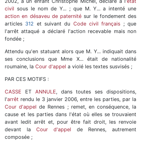
2002, à un enfant Christophe Michel, déclaré à l'
état
civil
sous le nom de Y... ; que M. Y... a intenté une
action en désaveu de paternité
sur le fondement des
articles
312
et suivant du
Code civil français
; que
l'arrêt attaqué a déclaré l'action recevable mais non
fondée ;
Attendu qu'en statuant alors que M. Y... indiquait dans
ses conclusions que Mme X... était de nationalité
roumaine, la
Cour d'appel
a violé les textes susvisés ;
PAR CES MOTIFS :
CASSE
ET
ANNULE
, dans toutes ses dispositions,
l'
arrêt
rendu le 3 janvier 2006, entre les parties, par la
Cour d'appel
de Rennes ; remet, en conséquence, la
cause et les parties dans l'état où elles se trouvaient
avant ledit arrêt et, pour être fait droit, les renvoie
devant la
Cour d'appel
de Rennes, autrement
composée ;