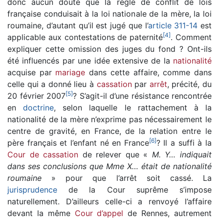
donc aucun doute que la règle de conflit de lois
française conduisait à la loi nationale de la mère, la loi
roumaine, d’autant qu’il est jugé que l’
article 311-14
est
[
4
]
applicable aux contestations de paternité
. Comment
expliquer cette omission des juges du fond ? Ont-ils
été influencés par une idée extensive de la
nationalité
acquise par
mariage
dans cette affaire, comme dans
celle qui a donné lieu à
cassation
par
arrêt
, précité, du
[
5
]
20 février 2007
? S’agit-il d’une résistance rencontrée
en
doctrine
, selon laquelle le rattachement à la
nationalité de la mère n’exprime pas nécessairement le
centre de gravité, en France, de la relation entre le
[
6
]
père français et l’enfant né en France
? Il a suffi à la
Cour de cassation
de relever que «
M. Y… indiquait
dans ses conclusions que Mme X… était de nationalité
roumaine
» pour que l’arrêt soit cassé. La
jurisprudence
de la Cour suprême s’impose
naturellement. D’ailleurs celle-ci a renvoyé l’affaire
devant la même
Cour d’appel
de Rennes, autrement