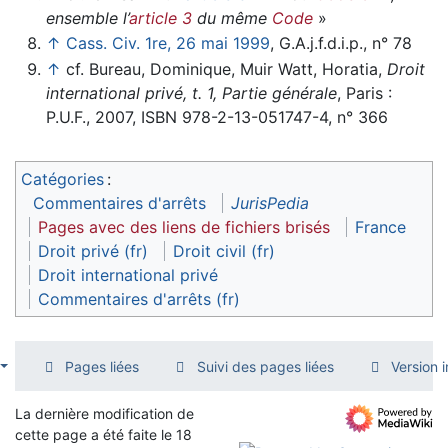
ensemble l’
article 3
du même
Code
»
↑
Cass. Civ. 1re, 26 mai 1999
, G.A.j.f.d.i.p., n° 78
↑
cf. Bureau, Dominique, Muir Watt, Horatia,
Droit
international privé, t. 1, Partie générale
, Paris :
P.U.F., 2007, ISBN 978-2-13-051747-4, n° 366
Catégories
:
Commentaires d'arrêts
JurisPedia
Pages avec des liens de fichiers brisés
France
Droit privé (fr)
Droit civil (fr)
Droit international privé
Commentaires d'arrêts (fr)
Pages liées
Suivi des pages liées
Version 
La dernière modification de
cette page a été faite le 18