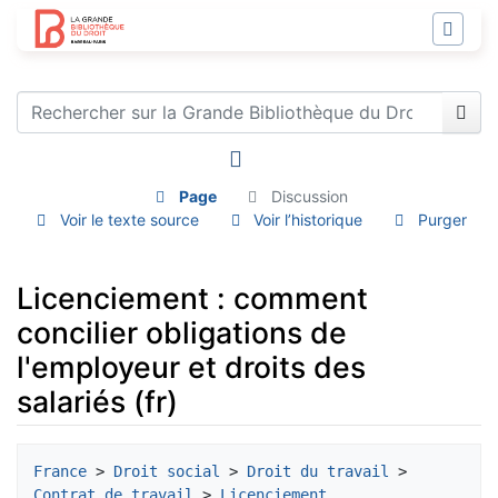
Page
Discussion
Voir le texte source
Voir l’historique
Purger
Licenciement : comment
concilier obligations de
l'employeur et droits des
salariés (fr)
Aller à :
navigation
,
rechercher
France
 > 
Droit social
 > 
Droit du travail
 > 
Contrat de travail
 > 
Licenciement