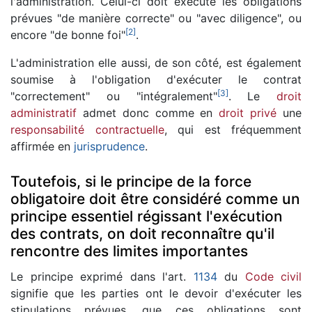
l'administration. Celui-ci doit exécute les obligations
prévues "de manière correcte" ou "avec diligence", ou
[
2
]
encore "de bonne foi"
.
L'administration elle aussi, de son côté, est également
soumise à l'obligation d'exécuter le contrat
[
3
]
"correctement" ou "intégralement"
. Le
droit
administratif
admet donc comme en
droit privé
une
responsabilité contractuelle
, qui est fréquemment
affirmée en
jurisprudence
.
Toutefois, si le principe de la force
obligatoire doit être considéré comme un
principe essentiel régissant l'exécution
des contrats, on doit reconnaître qu'il
rencontre des limites importantes
Le principe exprimé dans l'art.
1134
du
Code civil
signifie que les parties ont le devoir d'exécuter les
stipulations prévues, que ces obligations sont