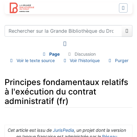
Page
Discussion
Voir le texte source
Voir l’historique
Purger
Principes fondamentaux relatifs
à l'exécution du contrat
administratif (fr)
Aller à :
navigation
,
rechercher
Cet article est issu de
JurisPedia
, un projet dont la version
en langue française est administrée par le
Réseau