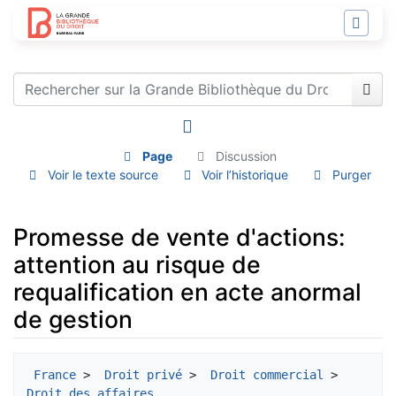
Page
Discussion
Voir le texte source
Voir l’historique
Purger
Promesse de vente d'actions:
attention au risque de
requalification en acte anormal
de gestion
Aller à :
navigation
,
rechercher
France
 > 
 Droit privé
 > 
 Droit commercial
 > 
Droit des affaires