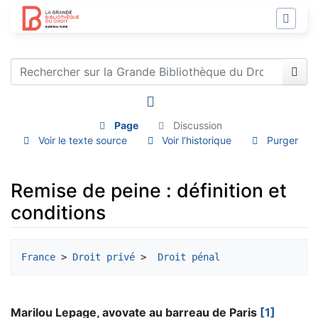
Page
Discussion
Voir le texte source
Voir l’historique
Purger
Remise de peine : définition et
conditions
Aller à :
navigation
,
rechercher
France
 > 
Droit privé
 > 
 Droit pénal
Marilou Lepage, avovate au barreau de Paris
[1]