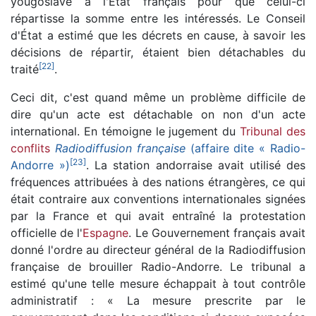
yougoslave à l'État français pour que celui-ci
répartisse la somme entre les intéressés. Le Conseil
d'État a estimé que les décrets en cause, à savoir les
décisions de répartir, étaient bien détachables du
[
22
]
traité
.
Ceci dit, c'est quand même un problème difficile de
dire qu'un acte est détachable on non d'un acte
international. En témoigne le jugement du
Tribunal des
conflits
Radiodiffusion française
(affaire dite « Radio-
[
23
]
Andorre »)
. La station andorraise avait utilisé des
fréquences attribuées à des nations étrangères, ce qui
était contraire aux conventions internationales signées
par la France et qui avait entraîné la protestation
officielle de l'
Espagne
. Le Gouvernement français avait
donné l'ordre au directeur général de la Radiodiffusion
française de brouiller Radio-Andorre. Le tribunal a
estimé qu'une telle mesure échappait à tout contrôle
administratif : « La mesure prescrite par le