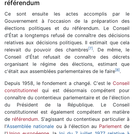
référendum
Ce sont ensuite les actes accomplis par le
Gouvernement à l'occasion de la préparation des
élections politiques et du référendum. Le Conseil
d'État a longtemps refusé de connaître des décisions
relatives aux décisions politiques. Il estimait que cela
[
7
]
relevait du pouvoir des chambres
. De même, le
Conseil d'État refusait de connaître des décrets
organisant le régime des élections, estimant que
[
8
]
c'était aux assemblées parlementaires de le faire
.
Depuis 1958, le fondement a changé. C'est le
Conseil
constitutionnel
qui est désormais compétent pour
connaître du contentieux parlementaire et de l'élection
du Président de la République. Le Conseil
constitutionnel est également compétent en matière
de
référendum
. S'agissant du contentieux particulier à
l'
Assemblée nationale
ou à l'élection au
Parlement
de
l'
Union européenne
, la
loi du 7 juillet 1977 relative à