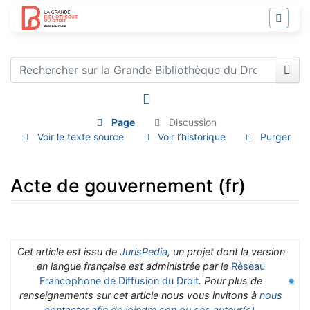
Page
Discussion
Voir le texte source
Voir l’historique
Purger
Acte de gouvernement (fr)
Aller à :
navigation
,
rechercher
Cet article est issu de
JurisPedia
, un projet dont la version
en langue française est administrée par le
Réseau
Francophone de Diffusion du Droit
. Pour plus de
renseignements sur cet article nous vous invitons à
nous
contacter afin de joindre son ou ses auteur(s)
.