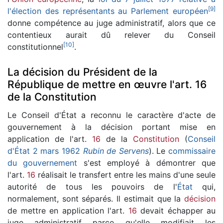
[
9
]
l'élection des représentants au Parlement européen
donne compétence au juge administratif, alors que ce
contentieux aurait dû relever du Conseil
[
10
]
constitutionnel
.
La décision du Président de la
République de mettre en œuvre l'art. 16
de la Constitution
Le Conseil d'État a reconnu le caractère d'acte de
gouvernement à la décision portant mise en
application de l'art.
16
de la
Constitution
(
Conseil
d'État 2 mars 1962
Rubin de Servens
). Le
commissaire
du gouvernement
s'est employé à démontrer que
l'art.
16
réalisait le transfert entre les mains d'une seule
autorité de tous les pouvoirs de l'
État
qui,
normalement, sont séparés. Il estimait que la
décision
de mettre en application l'art.
16
devait échapper au
juge administratif parce qu'elle modifiait les